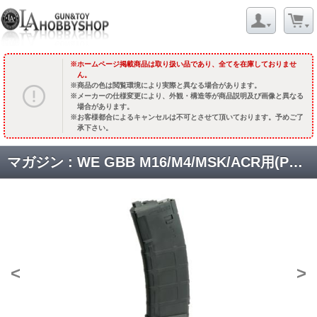
ホームページ掲載商品は取り扱い品であり、全てを在庫しておりませ
ん。
商品の色は閲覧環境により実際と異なる場合があります。
メーカーの仕様変更により、外観・構造等が商品説明及び画像と異なる
場合があります。
お客様都合によるキャンセルは不可とさせて頂いております。予めご了
承下さい。
マガジン : WE GBB M16/M4/MSK/ACR用(PMAGタイプ) 30連 [MG-MSK] [品切中.再生産待ち]
<
>