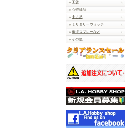
工賃
☆特価品
中古品
ミリタリーウォッチ
催涙スプレーなど
その他