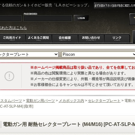
る信頼のガン＆トイホビー販売「L.A.ホビーショップ」
忘れた方はこちら
ホームページ掲載商品は取り扱い品であり、全てを在庫してお
商品の色は閲覧環境により実際と異なる場合があります。
メーカーの仕様変更により、外観・構造等が商品説明及び画像
お客様都合によるキャンセルは不可とさせて頂いております。
カスタムパーツ
>
電動ガン用パーツ
>
メカボックス内
>
セレクタープレート
> 電動ガ
PC-AT-SLP-M4] [取寄]
電動ガン用 耐熱セレクタープレート (M4/M16) [PC-AT-SLP-M4