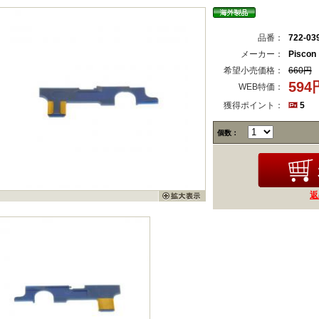
品番：
722-03
メーカー：
Piscon
希望小売価格：
660円
59
WEB特価：
獲得ポイント：
5
個数：
返