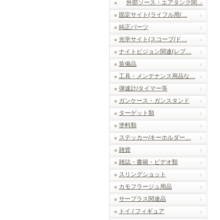
外部ソース・エアタンク関…
固定サイト(ライフル用/…
純正パーツ
光学サイト(スコープ/ド…
ナイトビジョン関連(レプ…
装備品
工具・メンテナンス用品な…
弾速計/タイマー等
ガンケース・ガンスタンド
ターゲット類
塗料類
ステッカー/キーホルダー…
雑貨
雑誌・書籍・ビデオ類
スリングショット
カモフラージュ用品
サープラス関連品
トイ / フィギュア