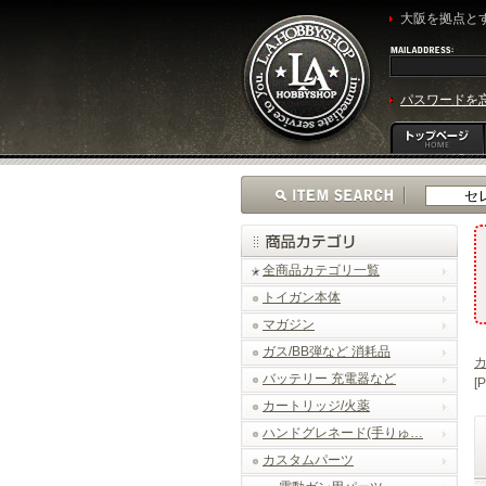
大阪を拠点とす
パスワードを
全商品カテゴリ一覧
トイガン本体
マガジン
ガス/BB弾など 消耗品
バッテリー 充電器など
[
カートリッジ/火薬
ハンドグレネード(手りゅ…
カスタムパーツ