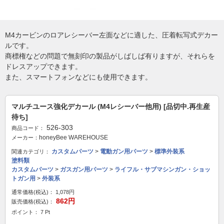
M4カービンのロアレシーバー左面などに適した、圧着転写式デカー
ルです。
商標権などの問題で無刻印の製品がしばしば有りますが、それらを
ドレスアップできます。
また、スマートフォンなどにも使用できます。
マルチユース強化デカール (M4レシーバー他用) [品切中.再生産
待ち]
526-303
商品コード：
honeyBee WAREHOUSE
メーカー：
カスタムパーツ
>
電動ガン用パーツ
>
標準外装系
関連カテゴリ：
塗料類
カスタムパーツ
>
ガスガン用パーツ
>
ライフル・サブマシンガン・ショッ
トガン用
>
外装系
通常価格(税込)：
1,078円
862円
販売価格(税込)：
ポイント： 7 Pt