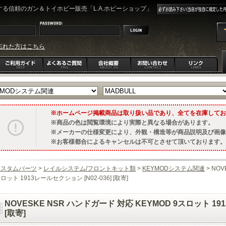
る信頼のガン＆トイホビー販売「L.A.ホビーショップ」
忘れた方はこちら
ホームページ掲載商品は取り扱い品であり、全てを在庫してお
商品の色は閲覧環境により実際と異なる場合があります。
メーカーの仕様変更により、外観・構造等が商品説明及び画像
お客様都合によるキャンセルは不可とさせて頂いております。
カスタムパーツ
>
レイルシステム/フロントキット類
>
KEYMODシステム関連
> NOV
ロット 1913レールセクション [N02-036] [取寄]
NOVESKE NSR ハンドガード 対応 KEYMOD 9スロット 191
[取寄]