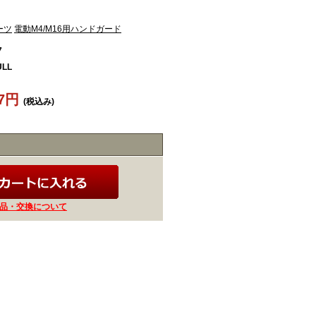
ーツ
電動M4/M16用ハンドガード
7
LL
07円
(税込み)
品・交換について