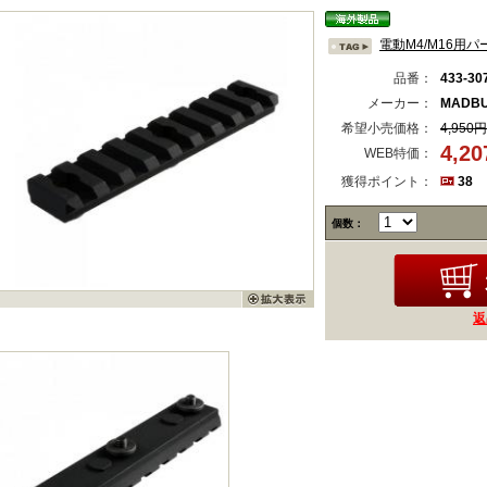
電動M4/M16用パ
品番：
433-30
メーカー：
MADBU
希望小売価格：
4,950円
4,2
WEB特価：
獲得ポイント：
38
個数：
返