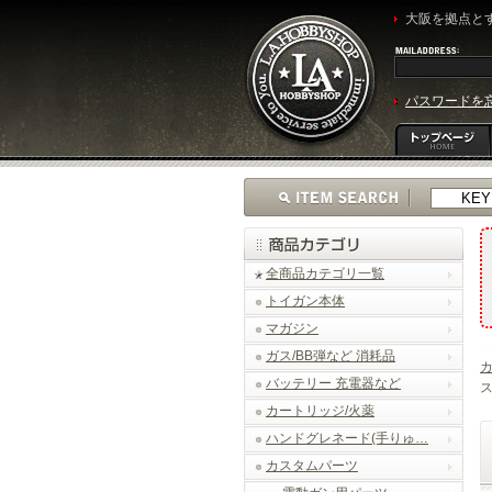
大阪を拠点とす
パスワードを
全商品カテゴリ一覧
トイガン本体
マガジン
ガス/BB弾など 消耗品
バッテリー 充電器など
ス
カートリッジ/火薬
ハンドグレネード(手りゅ…
カスタムパーツ