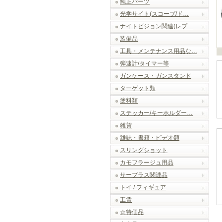
純正パーツ
光学サイト(スコープ/ド…
ナイトビジョン関連(レプ…
装備品
工具・メンテナンス用品な…
弾速計/タイマー等
ガンケース・ガンスタンド
ターゲット類
塗料類
ステッカー/キーホルダー…
雑貨
雑誌・書籍・ビデオ類
スリングショット
カモフラージュ用品
サープラス関連品
トイ / フィギュア
工賃
☆特価品