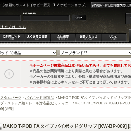
る信頼のガン＆トイホビー販売「L.A.ホビーショップ」
忘れた方はこちら
ホームページ掲載商品は取り扱い品であり、全てを在庫してお
商品の色は閲覧環境により実際と異なる場合があります。
メーカーの仕様変更により、外観・構造等が商品説明及び画像
お客様都合によるキャンセルは不可とさせて頂いております。
カスタムパーツ
>
バイポッド.関連品
> MAKO T-POD FAタイプ バイポッドグリップ [KW-
ップ・ストック類
>
レール対応品(ピカティニー / M-LOK / KEYMOD)
> MAKO T-P
09] [取寄]
MAKO T-POD FAタイプ バイポッドグリップ [KW-BP-009] [