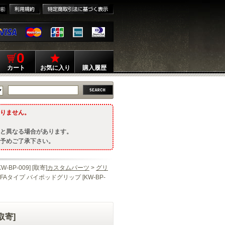
0
カート
お気に入り
購入履歴
りません。
と異なる場合があります。
予めご了承下さい。
BP-009] [取寄]
カスタムパーツ
>
グリ
OD FAタイプ バイポッドグリップ [KW-BP-
取寄]