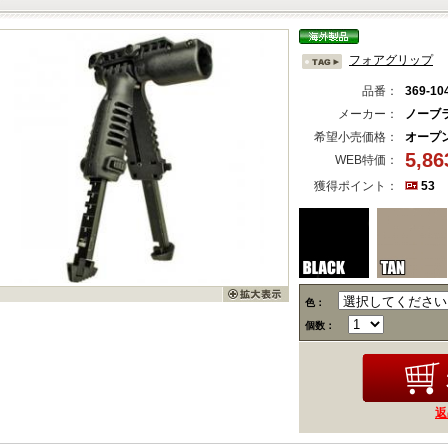
フォアグリップ
品番：
369-10
メーカー：
ノーブ
希望小売価格：
オープ
5,8
WEB特価：
獲得ポイント：
53
色：
個数：
返