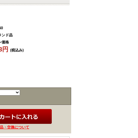
40
ランド品
ン価格
63円
(税込み)
品・交換について