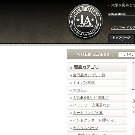
大阪を拠点とす
パスワードを
全商品カテゴリ一覧
トイガン本体
マガジン
ガス/BB弾など 消耗品
バッテリー 充電器など
0
カートリッジ/火薬
ハンドグレネード(手りゅ…
カスタムパーツ