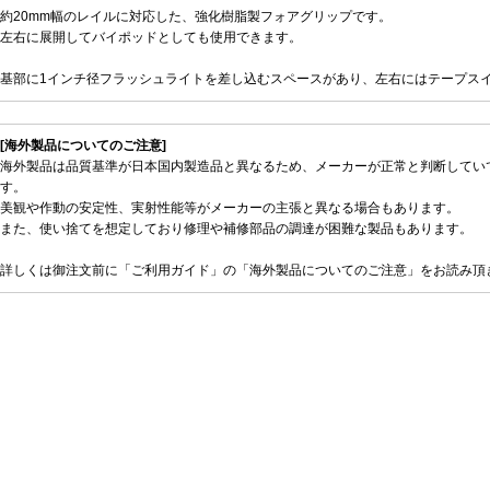
約20mm幅のレイルに対応した、強化樹脂製フォアグリップです。
左右に展開してバイポッドとしても使用できます。
基部に1インチ径フラッシュライトを差し込むスペースがあり、左右にはテープス
[海外製品についてのご注意]
海外製品は品質基準が日本国内製造品と異なるため、メーカーが正常と判断してい
す。
美観や作動の安定性、実射性能等がメーカーの主張と異なる場合もあります。
また、使い捨てを想定しており修理や補修部品の調達が困難な製品もあります。
詳しくは御注文前に「ご利用ガイド」の「海外製品についてのご注意」をお読み頂