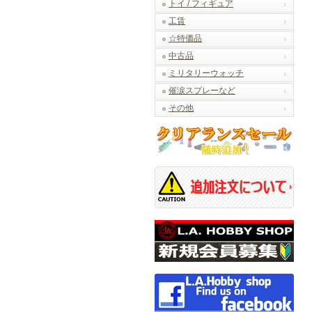
トイ / フィギュア
工賃
☆特価品
中古品
ミリタリーウォッチ
催涙スプレーなど
その他