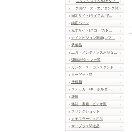
スリングスイベル/アダプ…
外部ソース・エアタンク関…
固定サイト(ライフル用/…
純正パーツ
光学サイト(スコープ/ド…
ナイトビジョン関連(レプ…
装備品
工具・メンテナンス用品な…
弾速計/タイマー等
ガンケース・ガンスタンド
ターゲット類
塗料類
ステッカー/キーホルダー…
雑貨
雑誌・書籍・ビデオ類
スリングショット
カモフラージュ用品
サープラス関連品