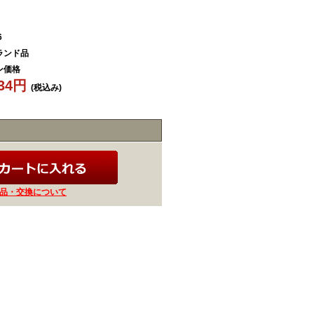
6
ランド品
ン価格
734円
(税込み)
品・交換について