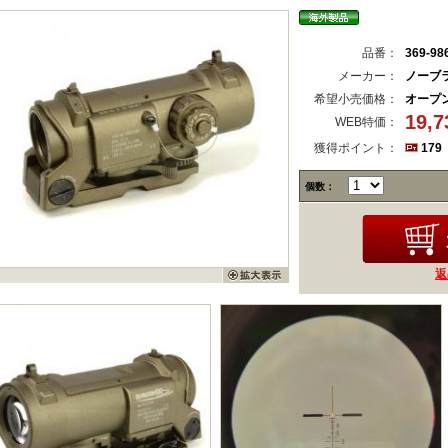
品番：
369-98
メーカー：
ノーブ
希望小売価格：
オープ
19,
WEB特価：
獲得ポイント：
179
個数：
返