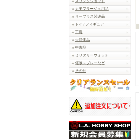
スリングショット
カモフラージュ用品
サープラス関連品
トイ / フィギュア
工賃
☆特価品
中古品
ミリタリーウォッチ
催涙スプレーなど
その他