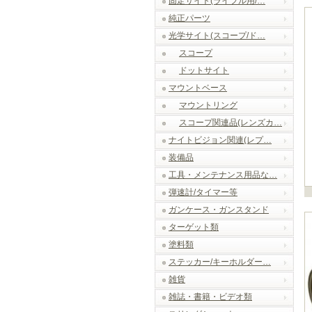
固定サイト(ライフル用/…
純正パーツ
光学サイト(スコープ/ド…
スコープ
ドットサイト
マウントベース
マウントリング
スコープ関連品(レンズカ…
ナイトビジョン関連(レプ…
装備品
工具・メンテナンス用品な…
弾速計/タイマー等
ガンケース・ガンスタンド
ターゲット類
塗料類
ステッカー/キーホルダー…
雑貨
雑誌・書籍・ビデオ類