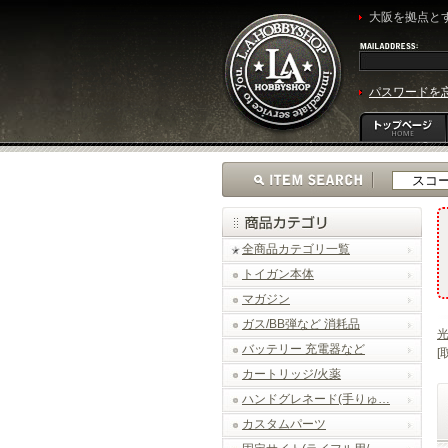
大阪を拠点とす
パスワードを
全商品カテゴリ一覧
トイガン本体
マガジン
ガス/BB弾など 消耗品
光
バッテリー 充電器など
[
カートリッジ/火薬
ハンドグレネード(手りゅ…
カスタムパーツ