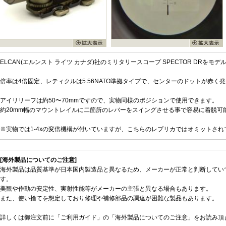
ELCAN(エルンスト ライツ カナダ)社のミリタリースコープ SPECTOR DRを
倍率は4倍固定、レティクルは5.56NATO準拠タイプで、センターのドットが赤く
アイリリーフは約50〜70mmですので、実物同様のポジションで使用できます。
約20mm幅のマウントレイルに二箇所のレバーをスイングさせる事で容易に着脱可
※実物では1-4xの変倍機構が付いていますが、こちらのレプリカではオミットさ
[海外製品についてのご注意]
海外製品は品質基準が日本国内製造品と異なるため、メーカーが正常と判断してい
す。
美観や作動の安定性、実射性能等がメーカーの主張と異なる場合もあります。
また、使い捨てを想定しており修理や補修部品の調達が困難な製品もあります。
詳しくは御注文前に「ご利用ガイド」の「海外製品についてのご注意」をお読み頂