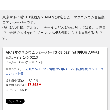
東京マルイ製STD電動ガン AK47に対応した、マグネシウム合金製
ロアレシーバーです。
他社製の亜鉛、アルミ、スチールなどの製品に対してはるかに軽量
で、金属でありながらノーマルのABS樹脂にも迫る重量が魅力で
す。
AK47マグネシウムレシーバー [G-08-027] [品切中.輸入待ち]
140-0213
商品コード：
G&Gアーマメント
メーカー：
カスタムパーツ
>
電動ガン用パーツ
>
拡張外装.コンバージ
関連カテゴリ：
ョンキット等
通常価格(税込)：
21,010円
17,858円
販売価格(税込)：
ポイント： 162 Pt