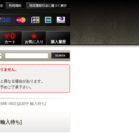
0
カート
お気に入り
購入履歴
りません。
と異なる場合があります。
予めご了承下さい。
WE-082] [品切中.輸入待ち]
.輸入待ち]