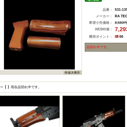
品番：
531-13
メーカー：
RA TE
希望小売価格：
8,580円
7,2
WEB特価：
獲得ポイント：
66
品切れ中です。
⇒【 】現在品切れ中です。