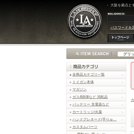
大阪を拠点とす
パスワードを
全商品カテゴリ一覧
トイガン本体
マガジン
ガス/BB弾など 消耗品
バッテリー 充電器など
カートリッジ/火薬
ハンドグレネード(手りゅ…
カスタムパーツ