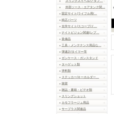
スリングスイベル/アダプ…
外部ソース・エアタンク関…
固定サイト(ライフル用/…
純正パーツ
光学サイト(スコープ/ド…
ナイトビジョン関連(レプ…
装備品
工具・メンテナンス用品な…
弾速計/タイマー等
ガンケース・ガンスタンド
ターゲット類
塗料類
ステッカー/キーホルダー…
雑貨
雑誌・書籍・ビデオ類
スリングショット
カモフラージュ用品
サープラス関連品