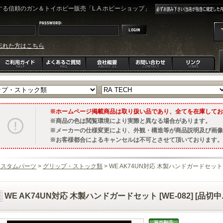
る信頼のガン＆トイホビー販売「L.A.ホビーショップ」
忘れた方はこちら
ホームページ掲載商品は取り扱い品であり、全てを在庫してお
商品の色は閲覧環境により実際と異なる場合があります。
メーカーの仕様変更により、外観・構造等が商品説明及び画像
お客様都合によるキャンセルは不可とさせて頂いております。
カスタムパーツ
>
グリップ・ストック類
> WE AK74UN対応 木製ハンドガードセット [
WE AK74UN対応 木製ハンドガードセット [WE-082] [品切中