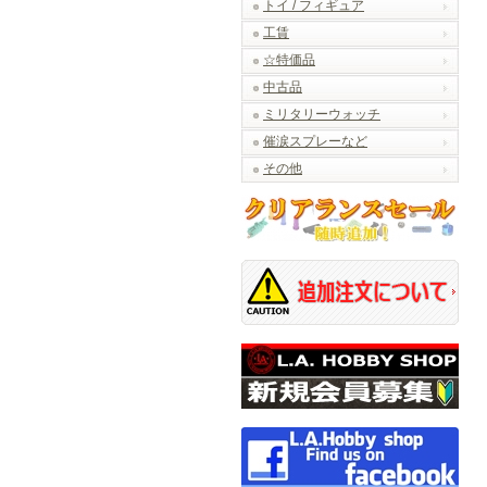
トイ / フィギュア
工賃
☆特価品
中古品
ミリタリーウォッチ
催涙スプレーなど
その他