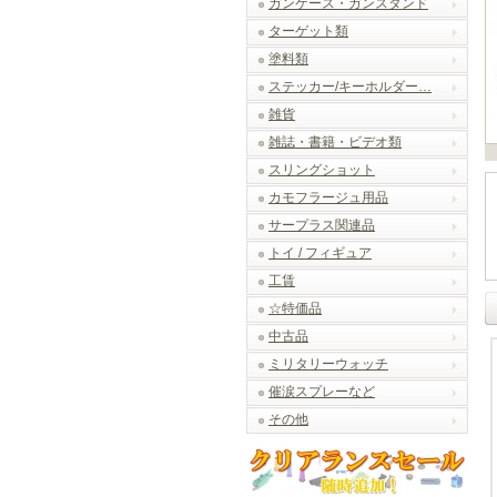
ガンケース・ガンスタンド
ターゲット類
塗料類
ステッカー/キーホルダー…
雑貨
雑誌・書籍・ビデオ類
スリングショット
カモフラージュ用品
サープラス関連品
トイ / フィギュア
工賃
☆特価品
中古品
ミリタリーウォッチ
催涙スプレーなど
その他