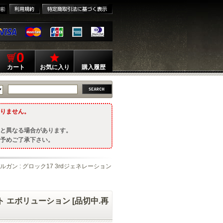
0
カート
お気に入り
購入履歴
りません。
と異なる場合があります。
予めご了承下さい。
デルガン : グロック17 3rdジェネレーション
ト エボリューション [品切中.再