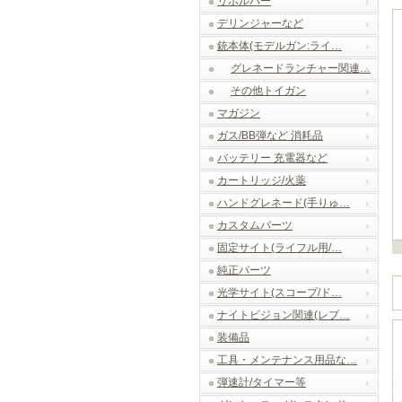
リボルバー
デリンジャーなど
銃本体(モデルガン:ライ…
グレネードランチャー関連…
その他トイガン
マガジン
ガス/BB弾など 消耗品
バッテリー 充電器など
カートリッジ/火薬
ハンドグレネード(手りゅ…
カスタムパーツ
固定サイト(ライフル用/…
純正パーツ
光学サイト(スコープ/ド…
ナイトビジョン関連(レプ…
装備品
工具・メンテナンス用品な…
弾速計/タイマー等