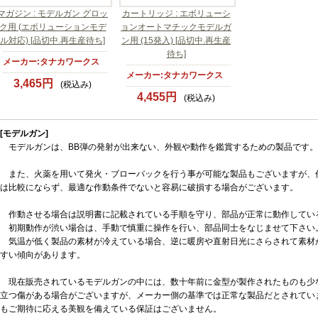
マガジン : モデルガン グロッ
カートリッジ : エボリューシ
ク用 (エボリューションモデ
ョンオートマチックモデルガ
ル対応) [品切中.再生産待ち]
ン用 (15発入) [品切中.再生産
待ち]
メーカー:タナカワークス
メーカー:タナカワークス
3,465円
(税込み)
4,455円
(税込み)
[モデルガン]
モデルガンは、BB弾の発射が出来ない、外観や動作を鑑賞するための製品です。
また、火薬を用いて発火・ブローバックを行う事が可能な製品もございますが、
は比較にならず、最適な作動条件でないと容易に破損する場合がございます。
作動させる場合は説明書に記載されている手順を守り、部品が正常に動作してい
初期動作が渋い場合は、手動で慎重に操作を行い、部品同士をなじませて下さい
気温が低く製品の素材が冷えている場合、逆に暖房や直射日光にさらされて素材
すい傾向があります。
現在販売されているモデルガンの中には、数十年前に金型が製作されたものも少
立つ傷がある場合がございますが、メーカー側の基準では正常な製品だとされてい
もご期待に応える美観を備えている保証はございません。