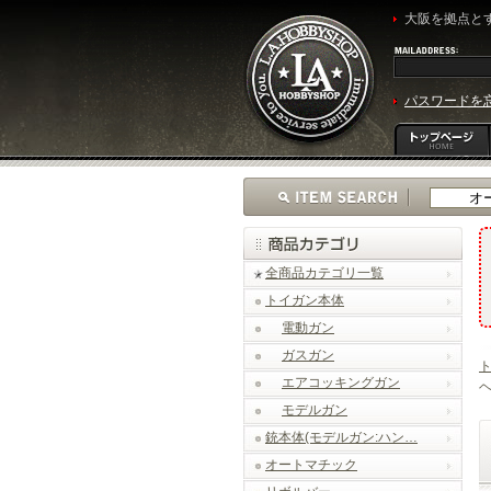
大阪を拠点とす
パスワードを
全商品カテゴリ一覧
トイガン本体
電動ガン
ガスガン
エアコッキングガン
ヘ
モデルガン
銃本体(モデルガン:ハン…
オートマチック