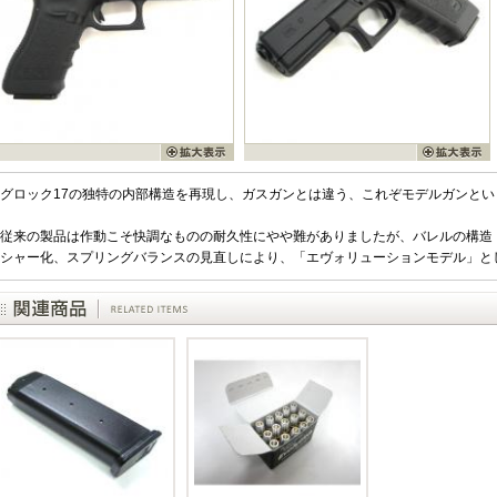
グロック17の独特の内部構造を再現し、ガスガンとは違う、これぞモデルガンと
従来の製品は作動こそ快調なものの耐久性にやや難がありましたが、バレルの構造
シャー化、スプリングバランスの見直しにより、「エヴォリューションモデル」と