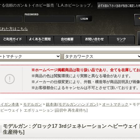
る信頼のガン＆トイホビー販売「L.A.ホビーショップ」
忘れた方はこちら
ホームページ掲載商品は取り扱い品であり、全てを在庫してお
商品の色は閲覧環境により実際と異なる場合があります。
メーカーの仕様変更により、外観・構造等が商品説明及び画像
お客様都合によるキャンセルは不可とさせて頂いております。
トイガン本体
>
モデルガン
>
銃本体(モデルガン:ハンドガン)
>
オートマチック
> モ
ビーウェイト エボリューション [品切中.再生産待ち]
モデルガン : グロック17 3rdジェネレーション ヘビーウェイ
生産待ち]