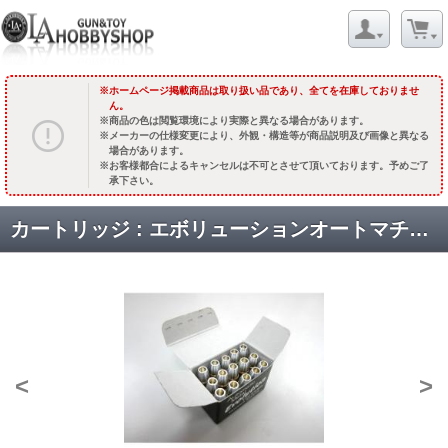
ホームページ掲載商品は取り扱い品であり、全てを在庫しておりませ
ん。
商品の色は閲覧環境により実際と異なる場合があります。
メーカーの仕様変更により、外観・構造等が商品説明及び画像と異なる
場合があります。
お客様都合によるキャンセルは不可とさせて頂いております。予めご了
承下さい。
カートリッジ : エボリューションオートマチックモデルガン用 (15発入) [品切中.再生産待ち]
<
>