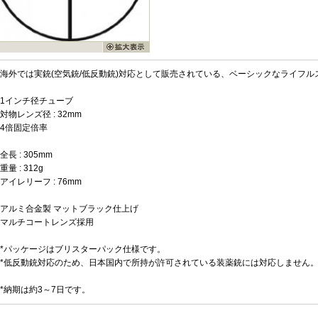
海外では実銃(空気銃/低反動銃)対応として販売されている、ベーシックなライフル
1インチ径チューブ
対物レンズ径 : 32mm
4倍固定倍率
全長 : 305mm
重量 : 312g
アイレリーフ : 76mm
アルミ合金製 マットブラック仕上げ
マルチコートレンズ採用
*パッケージはブリスターパック仕様です。
*低反動銃対応のため、日本国内で所持が許可されている装薬銃には対応しません
*納期は約3～7日です。