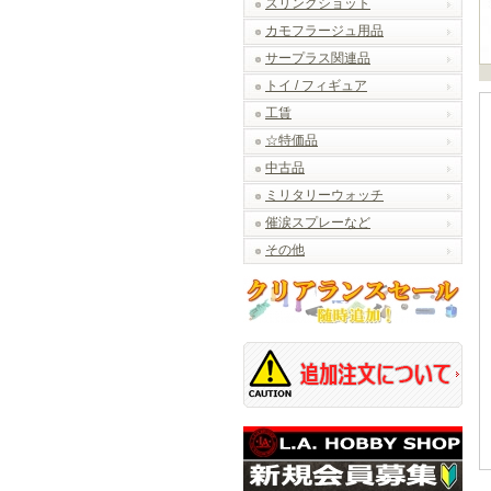
スリングショット
カモフラージュ用品
サープラス関連品
トイ / フィギュア
工賃
☆特価品
中古品
ミリタリーウォッチ
催涙スプレーなど
その他