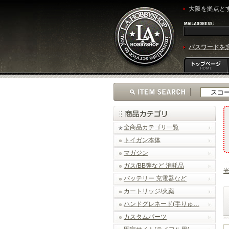
大阪を拠点とす
パスワードを
全商品カテゴリ一覧
トイガン本体
マガジン
ガス/BB弾など 消耗品
光
バッテリー 充電器など
カートリッジ/火薬
ハンドグレネード(手りゅ…
カスタムパーツ