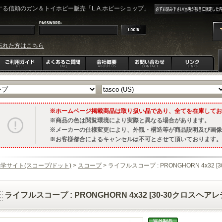
る信頼のガン＆トイホビー販売「L.A.ホビーショップ」
忘れた方はこちら
ホームページ掲載商品は取り扱い品であり、全てを在庫してお
商品の色は閲覧環境により実際と異なる場合があります。
メーカーの仕様変更により、外観・構造等が商品説明及び画像
お客様都合によるキャンセルは不可とさせて頂いております。
学サイト(スコープ/ドット)
>
スコープ
> ライフルスコープ : PRONGHORN 4x32 
ライフルスコープ : PRONGHORN 4x32 [30-30クロスヘアレ