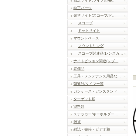
固定サイト(ライフル用/…
純正パーツ
光学サイト(スコープ/ド…
スコープ
ドットサイト
マウントベース
マウントリング
スコープ関連品(レンズカ…
ナイトビジョン関連(レプ…
装備品
工具・メンテナンス用品な…
弾速計/タイマー等
ガンケース・ガンスタンド
ターゲット類
塗料類
ステッカー/キーホルダー…
雑貨
雑誌・書籍・ビデオ類