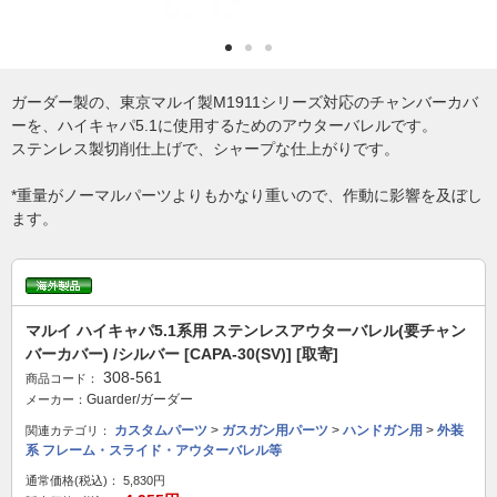
ガーダー製の、東京マルイ製M1911シリーズ対応のチャンバーカバ
ーを、ハイキャパ5.1に使用するためのアウターバレルです。
ステンレス製切削仕上げで、シャープな仕上がりです。
*重量がノーマルパーツよりもかなり重いので、作動に影響を及ぼし
ます。
マルイ ハイキャパ5.1系用 ステンレスアウターバレル(要チャン
バーカバー) /シルバー [CAPA-30(SV)] [取寄]
308-561
商品コード：
Guarder/ガーダー
メーカー：
カスタムパーツ
>
ガスガン用パーツ
>
ハンドガン用
>
外装
関連カテゴリ：
系 フレーム・スライド・アウターバレル等
通常価格(税込)：
5,830円