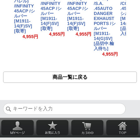
バレル)
/INFINITY
/INFINITY
/S.A.
/COLT
/INFINITY
45ACP /シ
45ACP /シ
.45AUTO
.45AUTO 
45ACP /シ
ルバー
ルバー
DANGER
シルバー
ルバー
[M1911-
[M1911-
EXHAUST
[M1911-
[M1911-
14(F)SV]
14(F)SV]
PORTS /シ
14(B)SV]
14(F)SV]
[取寄]
[取寄]
ルバー
[品切中.
[取寄]
[M1911-
入待ち]
4,955円
4,955円
4,955円
14(G)SV]
4,95
[品切中.輸
入待ち]
4,955円
商品一覧に戻る