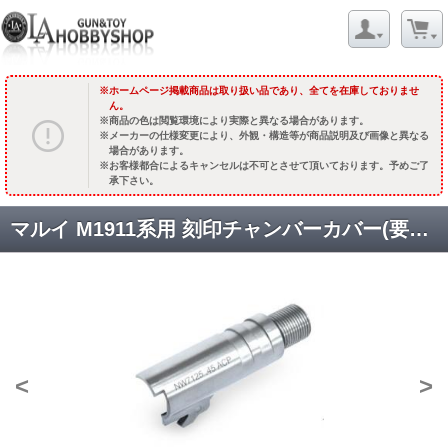
ホームページ掲載商品は取り扱い品であり、全てを在庫しておりませ
ん。
商品の色は閲覧環境により実際と異なる場合があります。
メーカーの仕様変更により、外観・構造等が商品説明及び画像と異なる
場合があります。
お客様都合によるキャンセルは不可とさせて頂いております。予めご了
承下さい。
マルイ M1911系用 刻印チャンバーカバー(要アウターバレル) /NW7125 .45ACP /シルバー [M1911-14(E)SV] [取寄]
<
>