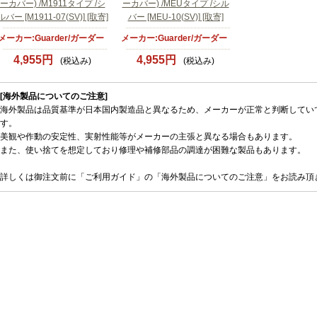
ーカバー) /M1911タイプ /シ
ーカバー) /MEUタイプ /シル
ルバー [M1911-07(SV)] [取寄]
バー [MEU-10(SV)] [取寄]
メーカー:Guarder/ガーダー
メーカー:Guarder/ガーダー
4,955円
4,955円
(税込み)
(税込み)
[海外製品についてのご注意]
海外製品は品質基準が日本国内製造品と異なるため、メーカーが正常と判断してい
す。
美観や作動の安定性、実射性能等がメーカーの主張と異なる場合もあります。
また、使い捨てを想定しており修理や補修部品の調達が困難な製品もあります。
詳しくは御注文前に「ご利用ガイド」の「海外製品についてのご注意」をお読み頂