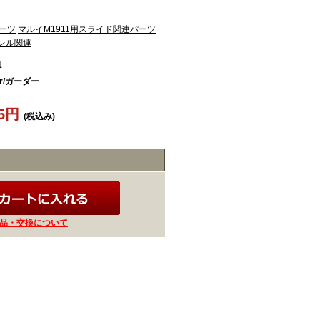
パーツ
マルイM1911用スライド関連パーツ
バレル関連
1
er/ガーダー
55円
(税込み)
品・交換について