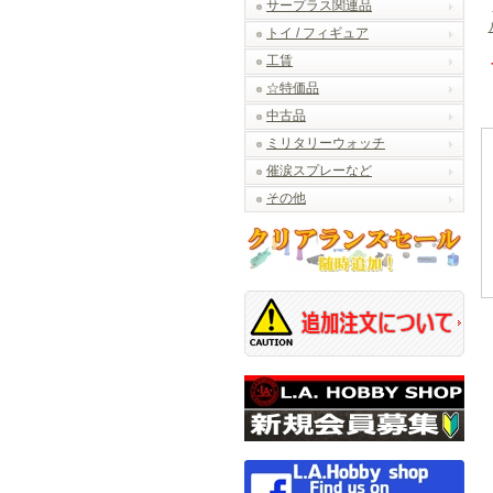
サープラス関連品
トイ / フィギュア
工賃
☆特価品
中古品
ミリタリーウォッチ
催涙スプレーなど
その他