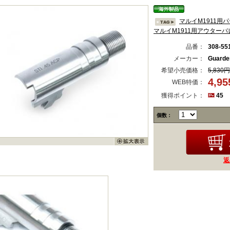
マルイM1911用
マルイM1911用アウター
品番：
308-55
メーカー：
Guard
希望小売価格：
5,830円
4,9
WEB特価：
獲得ポイント：
45
個数：
返