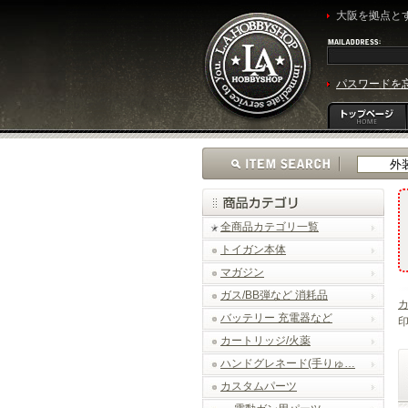
大阪を拠点とす
パスワードを
全商品カテゴリ一覧
トイガン本体
マガジン
ガス/BB弾など 消耗品
バッテリー 充電器など
印
カートリッジ/火薬
ハンドグレネード(手りゅ…
カスタムパーツ