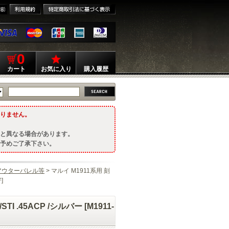
0
カート
お気に入り
購入履歴
りません。
と異なる場合があります。
予めご了承下さい。
アウターバレル等
> マルイ M1911系用 刻
]
.45ACP /シルバー [M1911-