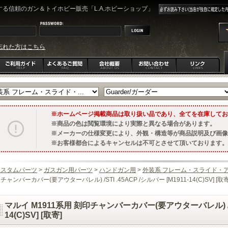
る信頼のガン＆トイホビー販売「L.A.ホビーショップ」
忘れた方はこちら
ホームページ掲載商品は取り扱い品であり、全てを在庫してお
商品の色は閲覧環境により実際と異なる場合があります。
メーカーの仕様変更により、外観・構造等が商品説明及び画像
お客様都合によるキャンセルは不可とさせて頂いております。
カスタムパーツ
>
ガスガン用パーツ
>
ハンドガン用
>
外装系 フレーム・スライド・
チャンバーカバー(要アウターバレル) /STI .45ACP /シルバー [M1911-14(C)SV] [取寄
マルイ M1911系用 刻印チャンバーカバー(要アウターバレル) /STI 
14(C)SV] [取寄]