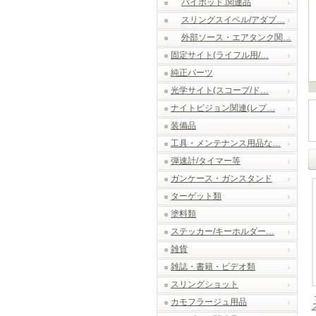
バイポッド.関連品
スリングスイベル/アダプ…
外部ソース・エアタンク関…
固定サイト(ライフル用/…
純正パーツ
光学サイト(スコープ/ド…
ナイトビジョン関連(レプ…
装備品
工具・メンテナンス用品な…
弾速計/タイマー等
ガンケース・ガンスタンド
ターゲット類
塗料類
ステッカー/キーホルダー…
雑貨
雑誌・書籍・ビデオ類
スリングショット
カモフラージュ用品