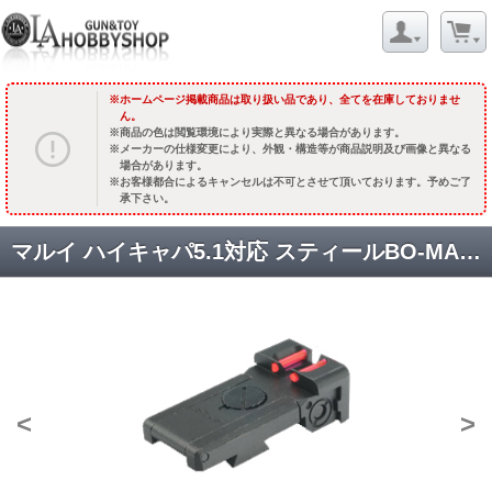
ホームページ掲載商品は取り扱い品であり、全てを在庫しておりませ
ん。
商品の色は閲覧環境により実際と異なる場合があります。
メーカーの仕様変更により、外観・構造等が商品説明及び画像と異なる
場合があります。
お客様都合によるキャンセルは不可とさせて頂いております。予めご了
承下さい。
マルイ ハイキャパ5.1対応 スティールBO-MARサイト /Dawson Opticタイプ [TM-HCP-G03-SB] [品切中.再生産待ち]
<
>