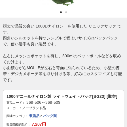
頑丈で品質の良い 1000Dナイロン を使用した リュックサック で
す。
四角いシルエットを持つシンプルで程よいサイズのバックパック
で、使い勝手も良い製品です。
左右にメッシュポケットを有し、500mlのペットボトルなどを収め
ておけます。
小面積ながらMOLLEが左右と背面に張られているため、小型の携
帯・デジカメポーチ等を取り付ける等、好みにカスタマイズも可能
です。
1000デニールナイロン製 ライトウェイトパック[BG23] [取寄]
369-506～369-509
商品コード：
ノーブランド品
メーカー：
装備品
>
バッグ類
関連カテゴリ：
7,207円
販売価格(税込)：