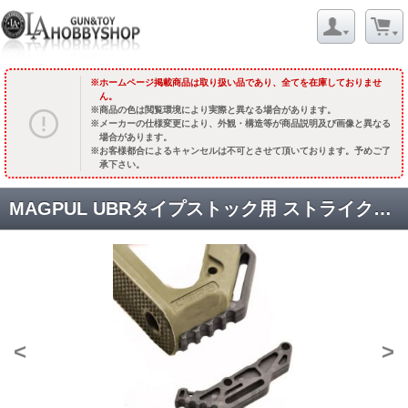
ホームページ掲載商品は取り扱い品であり、全てを在庫しておりませ
ん。
商品の色は閲覧環境により実際と異なる場合があります。
メーカーの仕様変更により、外観・構造等が商品説明及び画像と異なる
場合があります。
お客様都合によるキャンセルは不可とさせて頂いております。予めご了
承下さい。
MAGPUL UBRタイプストック用 ストライクプレート/丸型 [KW-ST-029BK] /ブラック [取寄]
<
>