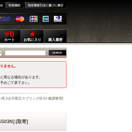
0
カート
お気に入り
購入履歴
りません。
と異なる場合があります。
予めご了承下さい。
用 3点可変圧スプリング[0.9J 微調整用]
03N] [取寄]