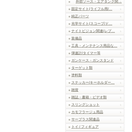
外部ソース・エアタンク関…
固定サイト(ライフル用/…
純正パーツ
光学サイト(スコープ/ド…
ナイトビジョン関連(レプ…
装備品
工具・メンテナンス用品な…
弾速計/タイマー等
ガンケース・ガンスタンド
ターゲット類
塗料類
ステッカー/キーホルダー…
雑貨
雑誌・書籍・ビデオ類
スリングショット
カモフラージュ用品
サープラス関連品
トイ / フィギュア