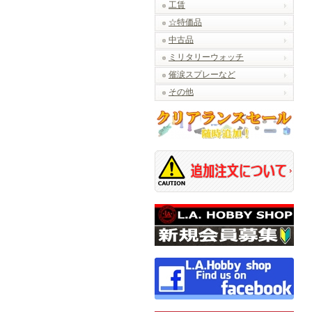
工賃
☆特価品
中古品
ミリタリーウォッチ
催涙スプレーなど
その他