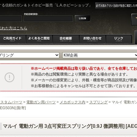
る信頼のガン＆トイホビー販売「L.A.ホビーショップ」
忘れた方はこちら
ホームページ掲載商品は取り扱い品であり、全てを在庫してお
商品の色は閲覧環境により実際と異なる場合があります。
メーカーの仕様変更により、外観・構造等が商品説明及び画像
お客様都合によるキャンセルは不可とさせて頂いております。
カスタムパーツ
>
電動ガン用パーツ
>
メカボックス内
>
スプリング
> マルイ 電動ガン
AEGS03N] [取寄]
マルイ 電動ガン用 3点可変圧スプリング[0.9J 微調整用] [AEGS