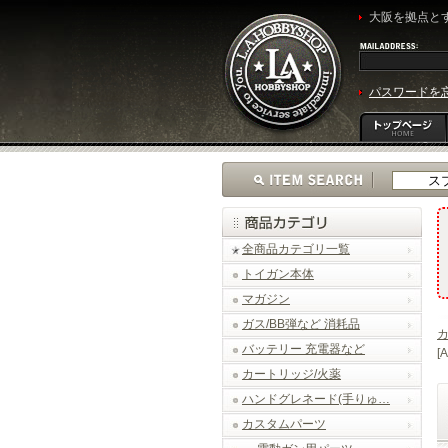
大阪を拠点とす
パスワードを
全商品カテゴリ一覧
トイガン本体
マガジン
ガス/BB弾など 消耗品
バッテリー 充電器など
[
カートリッジ/火薬
ハンドグレネード(手りゅ…
カスタムパーツ