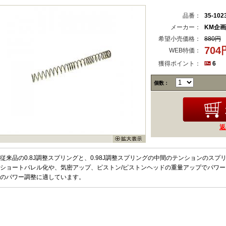
品番：
35-102
メーカー：
KM企画
希望小売価格：
880円
70
WEB特価：
獲得ポイント：
6
個数：
返
従来品の0.8J調整スプリングと、0.98J調整スプリングの中間のテンションのスプ
ショートバレル化や、気密アップ、ピストン/ピストンヘッドの重量アップでパワー
のパワー調整に適しています。