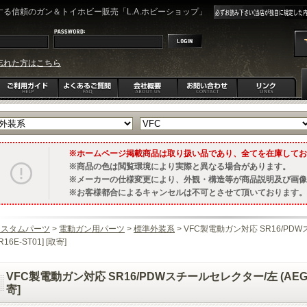
る信頼のガン＆トイホビー販売「L.A.ホビーショップ」
忘れた方はこちら
ホームページ掲載商品は取り扱い品であり、全てを在庫してお
商品の色は閲覧環境により実際と異なる場合があります。
メーカーの仕様変更により、外観・構造等が商品説明及び画像
お客様都合によるキャンセルは不可とさせて頂いております。
カスタムパーツ
>
電動ガン用パーツ
>
標準外装系
> VFC製電動ガン対応 SR16/PDWス
R16E-ST01] [取寄]
VFC製電動ガン対応 SR16/PDWスチールセレクター/左 (AEG) [VF
寄]