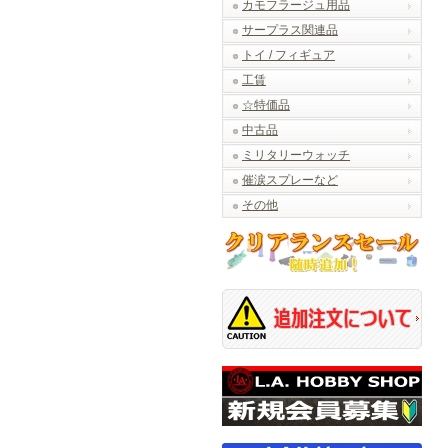
カモフラージュ用品
サープラス関連品
トイ / フィギュア
工賃
☆特価品
中古品
ミリタリーウォッチ
催涙スプレーなど
その他