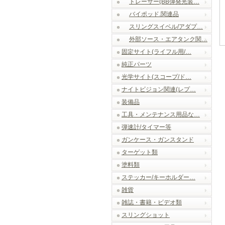
トレーサー(BB弾発光装…
バイポッド.関連品
スリングスイベル/アダプ…
外部ソース・エアタンク関…
固定サイト(ライフル用/…
純正パーツ
光学サイト(スコープ/ド…
ナイトビジョン関連(レプ…
装備品
工具・メンテナンス用品な…
弾速計/タイマー等
ガンケース・ガンスタンド
ターゲット類
塗料類
ステッカー/キーホルダー…
雑貨
雑誌・書籍・ビデオ類
スリングショット