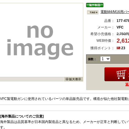
電動M4/M16用パ
品番：
177-47
メーカー：
VFC
希望小売価格：
2,750円
2,6
WEB特価：
獲得ポイント：
23
個数：
返
VFC製電動ガンに使用されているパーツの単品販売品です。構造が似た他社製電動
[海外製品についてのご注意]
海外製品は品質基準が日本国内製造品と異なるため、メーカーが正常と判断してい
す。