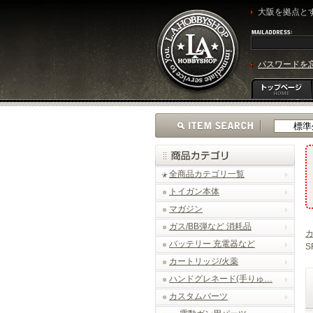
大阪を拠点とす
パスワードを
全商品カテゴリ一覧
トイガン本体
マガジン
ガス/BB弾など 消耗品
バッテリー 充電器など
S
カートリッジ/火薬
ハンドグレネード(手りゅ…
カスタムパーツ