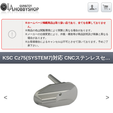
ホームページ掲載商品は取り扱い品であり、全てを在庫しておりませ
ん。
商品の色は閲覧環境により実際と異なる場合があります。
メーカーの仕様変更により、外観・構造等が商品説明及び画像と異なる
場合があります。
お客様都合によるキャンセルは不可とさせて頂いております。予めご了
承下さい。
KSC Cz75(SYSTEM7)対応 CNCステンレスセフティレバー/マットシルバー [CZ75005SS] [品切中.輸入待ち]
<
>