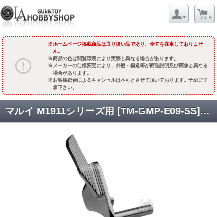
ホームページ掲載商品は取り扱い品であり、全てを在庫しておりませ
ん。
商品の色は閲覧環境により実際と異なる場合があります。
メーカーの仕様変更により、外観・構造等が商品説明及び画像と異なる
場合があります。
お客様都合によるキャンセルは不可とさせて頂いております。予めご了
承下さい。
マルイ M1911シリーズ用 [TM-GMP-E09-SS] サムセフティ(シングル)/Ed Brounタイプ/ステンレスシルバー [取寄]