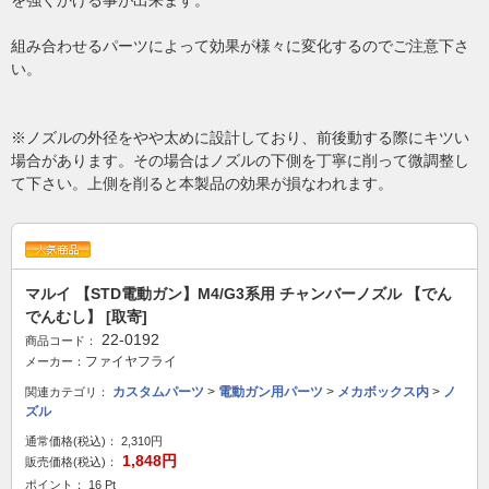
を強くかける事が出来ます。
組み合わせるパーツによって効果が様々に変化するのでご注意下さ
い。
※ノズルの外径をやや太めに設計しており、前後動する際にキツい
場合があります。その場合はノズルの下側を丁寧に削って微調整し
て下さい。上側を削ると本製品の効果が損なわれます。
マルイ 【STD電動ガン】M4/G3系用 チャンバーノズル 【でん
でんむし】 [取寄]
22-0192
商品コード：
ファイヤフライ
メーカー：
カスタムパーツ
>
電動ガン用パーツ
>
メカボックス内
>
ノ
関連カテゴリ：
ズル
通常価格(税込)：
2,310円
1,848円
販売価格(税込)：
ポイント： 16 Pt