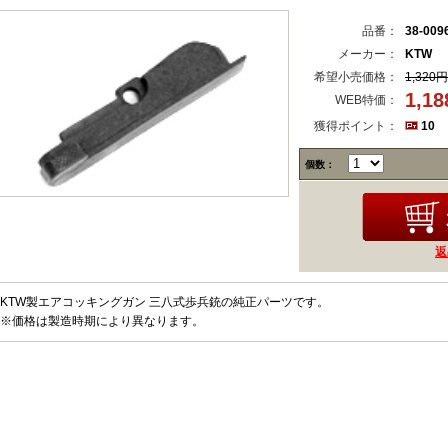
品番：
38-009
メーカー：
KTW
希望小売価格：
1,320円
1,1
WEB特価：
獲得ポイント：
10
個数：
返
KTW製エアコッキングガン 三八式歩兵銃の純正パーツです。
※価格は製造時期により異なります。