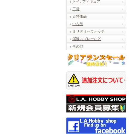
トイ / フィギュア
工賃
☆特価品
中古品
ミリタリーウォッチ
催涙スプレーなど
その他