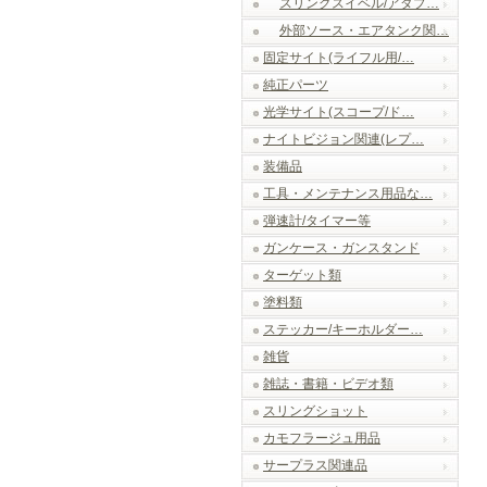
スリングスイベル/アダプ…
外部ソース・エアタンク関…
固定サイト(ライフル用/…
純正パーツ
光学サイト(スコープ/ド…
ナイトビジョン関連(レプ…
装備品
工具・メンテナンス用品な…
弾速計/タイマー等
ガンケース・ガンスタンド
ターゲット類
塗料類
ステッカー/キーホルダー…
雑貨
雑誌・書籍・ビデオ類
スリングショット
カモフラージュ用品
サープラス関連品