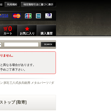
0
カート
お気に入り
購入履歴
りません。
と異なる場合があります。
予めご了承下さい。
ン [83] 三八式歩兵銃用 メタルパーツ / ダ
ストップ [取寄]