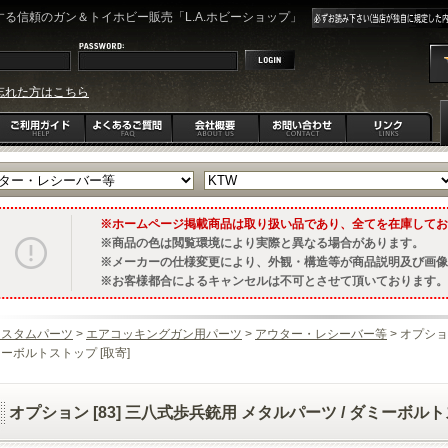
る信頼のガン＆トイホビー販売「L.A.ホビーショップ」
忘れた方はこちら
ホームページ掲載商品は取り扱い品であり、全てを在庫してお
商品の色は閲覧環境により実際と異なる場合があります。
メーカーの仕様変更により、外観・構造等が商品説明及び画像
お客様都合によるキャンセルは不可とさせて頂いております。
カスタムパーツ
>
エアコッキングガン用パーツ
>
アウター・レシーバー等
> オプショ
ーボルトストップ [取寄]
オプション [83] 三八式歩兵銃用 メタルパーツ / ダミーボルト