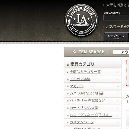
大阪を拠点とす
パスワードを
全商品カテゴリ一覧
トイガン本体
マガジン
ガス/BB弾など 消耗品
バッテリー 充電器など
ミ
カートリッジ/火薬
ハンドグレネード(手りゅ…
カスタムパーツ