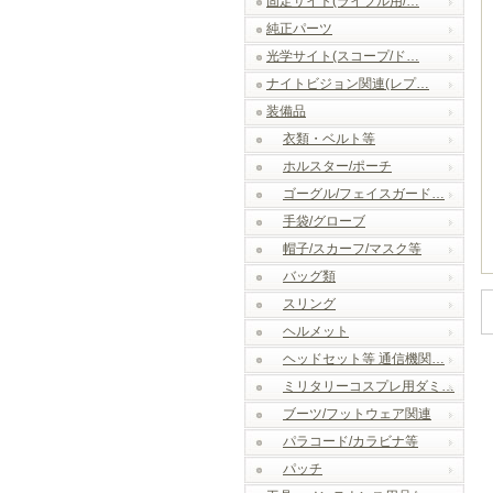
固定サイト(ライフル用/…
純正パーツ
光学サイト(スコープ/ド…
ナイトビジョン関連(レプ…
装備品
衣類・ベルト等
ホルスター/ポーチ
ゴーグル/フェイスガード…
手袋/グローブ
帽子/スカーフ/マスク等
バッグ類
スリング
ヘルメット
ヘッドセット等 通信機関…
ミリタリーコスプレ用ダミ…
ブーツ/フットウェア関連
パラコード/カラビナ等
パッチ