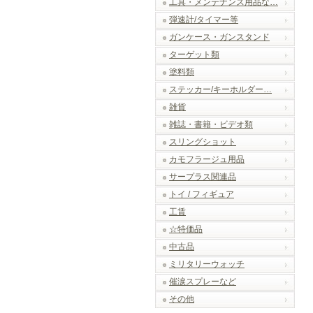
工具・メンテナンス用品な…
弾速計/タイマー等
ガンケース・ガンスタンド
ターゲット類
塗料類
ステッカー/キーホルダー…
雑貨
雑誌・書籍・ビデオ類
スリングショット
カモフラージュ用品
サープラス関連品
トイ / フィギュア
工賃
☆特価品
中古品
ミリタリーウォッチ
催涙スプレーなど
その他