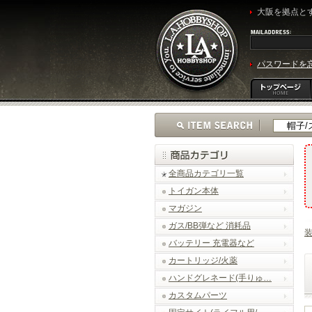
大阪を拠点とす
パスワードを
全商品カテゴリ一覧
トイガン本体
マガジン
ガス/BB弾など 消耗品
バッテリー 充電器など
カートリッジ/火薬
ハンドグレネード(手りゅ…
カスタムパーツ