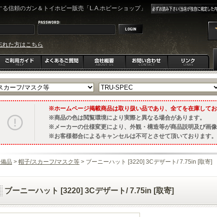
る信頼のガン＆トイホビー販売「L.A.ホビーショップ」
忘れた方はこちら
ホームページ掲載商品は取り扱い品であり、全てを在庫してお
商品の色は閲覧環境により実際と異なる場合があります。
メーカーの仕様変更により、外観・構造等が商品説明及び画像
お客様都合によるキャンセルは不可とさせて頂いております。
装備品
>
帽子/スカーフ/マスク等
> ブーニーハット [3220] 3Cデザート/ 7.75in [取寄]
ブーニーハット [3220] 3Cデザート/ 7.75in [取寄]