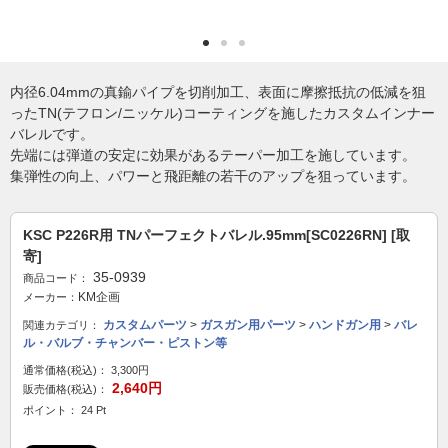
内径6.04mmの真鍮パイプを切削加工、表面に摩擦抵抗の低減を狙
ったTN(テフロン/ニッケル)コーティングを施したカスタムインナー
バレルです。
先端には弾道の安定に効果があるテーパー加工を施しています。
集弾性の向上、パワーと飛距離の若干のアップを狙っています。
KSC P226R用 TNパーフェクトバレル.95mm[SC0226RN] [取
寄]
35-0939
商品コード：
KM企画
メーカー：
カスタムパーツ
>
ガスガン用パーツ
>
ハンドガン用
>
バレ
関連カテゴリ：
ル・バルブ・チャンバー・ピストン等
通常価格(税込)：
3,300円
2,640円
販売価格(税込)：
ポイント： 24 Pt