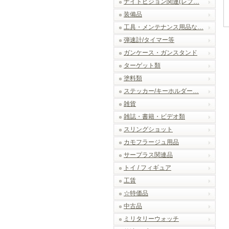
ナイトビジョン関連(レプ…
装備品
工具・メンテナンス用品な…
弾速計/タイマー等
ガンケース・ガンスタンド
ターゲット類
塗料類
ステッカー/キーホルダー…
雑貨
雑誌・書籍・ビデオ類
スリングショット
カモフラージュ用品
サープラス関連品
トイ / フィギュア
工賃
☆特価品
中古品
ミリタリーウォッチ