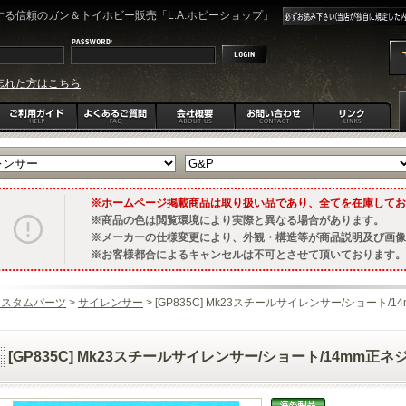
る信頼のガン＆トイホビー販売「L.A.ホビーショップ」
忘れた方はこちら
ホームページ掲載商品は取り扱い品であり、全てを在庫してお
商品の色は閲覧環境により実際と異なる場合があります。
メーカーの仕様変更により、外観・構造等が商品説明及び画像
お客様都合によるキャンセルは不可とさせて頂いております。
カスタムパーツ
>
サイレンサー
> [GP835C] Mk23スチールサイレンサー/ショート/14
[GP835C] Mk23スチールサイレンサー/ショート/14mm正ネジ