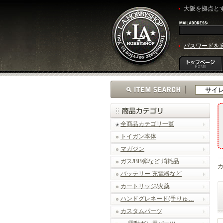
大阪を拠点とす
パスワードを
全商品カテゴリ一覧
トイガン本体
マガジン
ガス/BB弾など 消耗品
バッテリー 充電器など
カートリッジ/火薬
ハンドグレネード(手りゅ…
カスタムパーツ