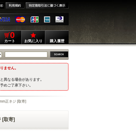
0
カート
お気に入り
購入履歴
りません。
と異なる場合があります。
予めご了承下さい。
mm正ネジ [取寄]
 [取寄]