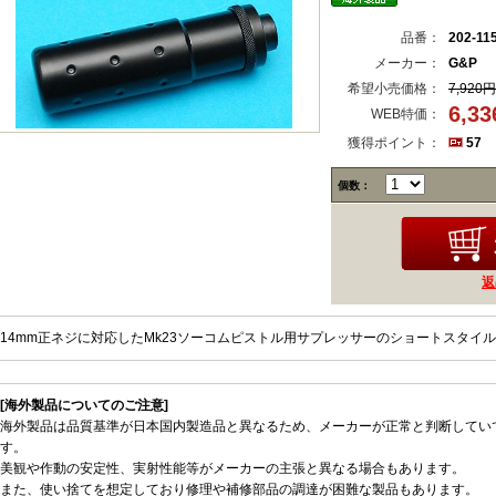
品番：
202-11
メーカー：
G&P
希望小売価格：
7,920円
6,3
WEB特価：
獲得ポイント：
57
個数：
返
14mm正ネジに対応したMk23ソーコムピストル用サプレッサーのショートスタイ
[海外製品についてのご注意]
海外製品は品質基準が日本国内製造品と異なるため、メーカーが正常と判断してい
す。
美観や作動の安定性、実射性能等がメーカーの主張と異なる場合もあります。
また、使い捨てを想定しており修理や補修部品の調達が困難な製品もあります。