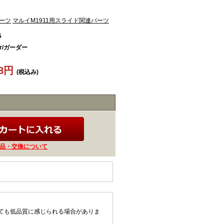
パーツ
マルイM1911用スライド関連パーツ
5
er/ガーダー
78円
(税込み)
品・交換について
ても低品質に感じられる場合がありま