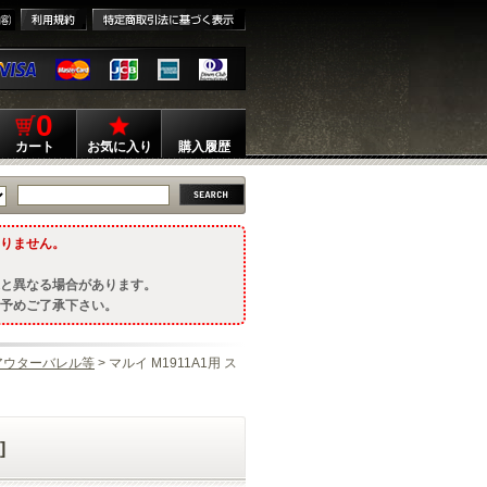
0
カート
お気に入り
購入履歴
りません。
と異なる場合があります。
予めご了承下さい。
アウターバレル等
> マルイ M1911A1用 ス
]