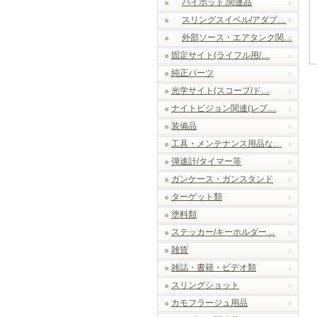
バイポッド.関連品
スリングスイベル/アダプ…
外部ソース・エアタンク関…
固定サイト(ライフル用/…
純正パーツ
光学サイト(スコープ/ド…
ナイトビジョン関連(レプ…
装備品
工具・メンテナンス用品な…
弾速計/タイマー等
ガンケース・ガンスタンド
ターゲット類
塗料類
ステッカー/キーホルダー…
雑貨
雑誌・書籍・ビデオ類
スリングショット
カモフラージュ用品