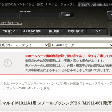
る信頼のガン＆トイホビー販売「L.A.ホビーショップ」
忘れた方はこちら
ホームページ掲載商品は取り扱い品であり、全てを在庫してお
商品の色は閲覧環境により実際と異なる場合があります。
メーカーの仕様変更により、外観・構造等が商品説明及び画像
お客様都合によるキャンセルは不可とさせて頂いております。
カスタムパーツ
>
ガスガン用パーツ
>
ハンドガン用
>
外装系 フレーム・スライド・
ールブッシング/BK [M1911-06] [取寄]
マルイ M1911A1用 スチールブッシング/BK [M1911-06] [取寄