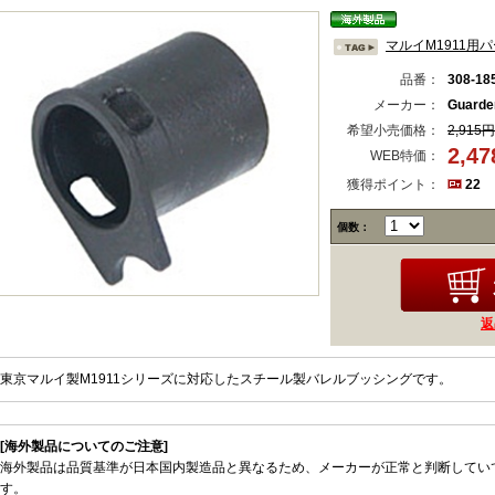
マルイM1911用
品番：
308-18
メーカー：
Guard
希望小売価格：
2,915円
2,4
WEB特価：
獲得ポイント：
22
個数：
返
東京マルイ製M1911シリーズに対応したスチール製バレルブッシングです。
[海外製品についてのご注意]
海外製品は品質基準が日本国内製造品と異なるため、メーカーが正常と判断してい
す。