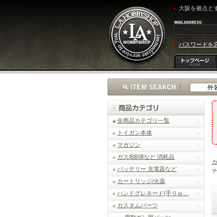
大阪を拠点とす
パスワードを
全商品カテゴリ一覧
トイガン本体
マガジン
ガス/BB弾など 消耗品
バッテリー 充電器など
チ
カートリッジ/火薬
ハンドグレネード(手りゅ…
カスタムパーツ