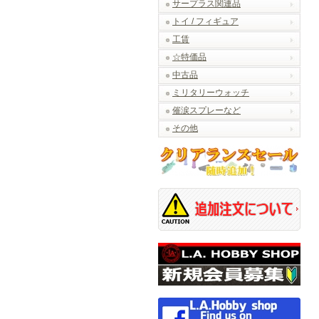
サープラス関連品
トイ / フィギュア
工賃
☆特価品
中古品
ミリタリーウォッチ
催涙スプレーなど
その他