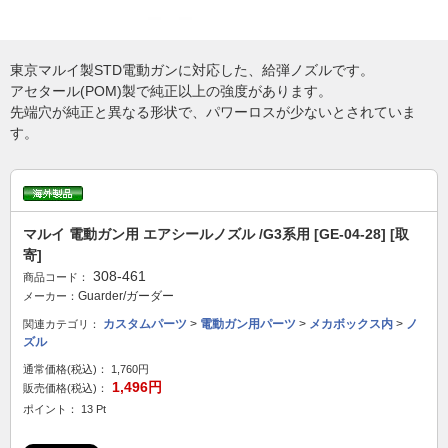
東京マルイ製STD電動ガンに対応した、給弾ノズルです。
アセタール(POM)製で純正以上の強度があります。
先端穴が純正と異なる形状で、パワーロスが少ないとされていま
す。
マルイ 電動ガン用 エアシールノズル /G3系用 [GE-04-28] [取
寄]
308-461
商品コード：
Guarder/ガーダー
メーカー：
カスタムパーツ
>
電動ガン用パーツ
>
メカボックス内
>
ノ
関連カテゴリ：
ズル
通常価格(税込)：
1,760円
1,496円
販売価格(税込)：
ポイント： 13 Pt