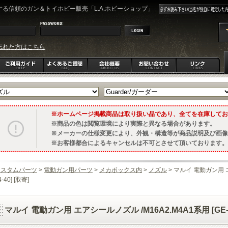
る信頼のガン＆トイホビー販売「L.A.ホビーショップ」
忘れた方はこちら
ホームページ掲載商品は取り扱い品であり、全てを在庫してお
商品の色は閲覧環境により実際と異なる場合があります。
メーカーの仕様変更により、外観・構造等が商品説明及び画像
お客様都合によるキャンセルは不可とさせて頂いております。
カスタムパーツ
>
電動ガン用パーツ
>
メカボックス内
>
ノズル
> マルイ 電動ガン用 エ
4-40] [取寄]
マルイ 電動ガン用 エアシールノズル /M16A2.M4A1系用 [GE-04