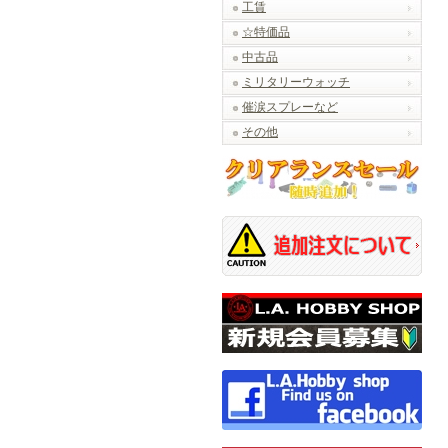
工賃
☆特価品
中古品
ミリタリーウォッチ
催涙スプレーなど
その他