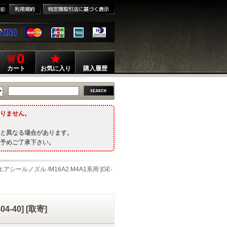
0
カート
お気に入り
購入履歴
りません。
と異なる場合があります。
予めご了承下さい。
アシールノズル /M16A2.M4A1系用 [GE-
-40] [取寄]