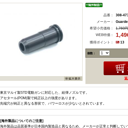
品番：
308-47
メーカー：
Guard
希望小売価格：
1,760円
1,4
WEB特価：
獲得ポイント：
13
個数：
返
東京マルイ製STD電動ガンに対応した、給弾ノズルです。
アセタール(POM)製で純正以上の強度があります。
先端穴が純正と異なる形状で、パワーロスが少ないとされています。
[海外製品についてのご注意]
海外製品は品質基準が日本国内製造品と異なるため、メーカーが正常と判断してい