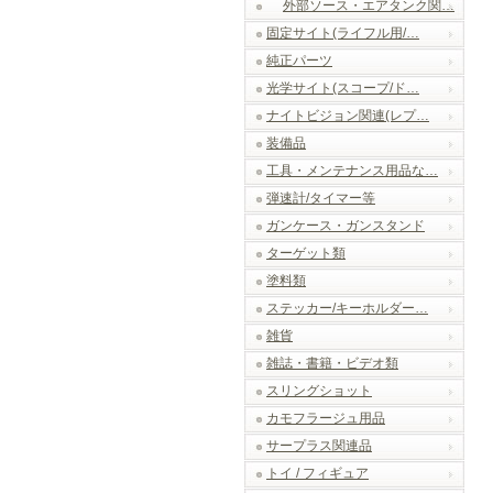
外部ソース・エアタンク関…
固定サイト(ライフル用/…
純正パーツ
光学サイト(スコープ/ド…
ナイトビジョン関連(レプ…
装備品
工具・メンテナンス用品な…
弾速計/タイマー等
ガンケース・ガンスタンド
ターゲット類
塗料類
ステッカー/キーホルダー…
雑貨
雑誌・書籍・ビデオ類
スリングショット
カモフラージュ用品
サープラス関連品
トイ / フィギュア