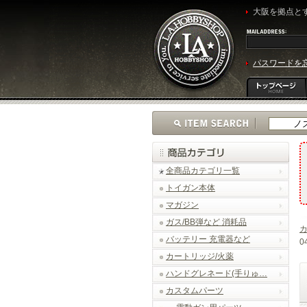
大阪を拠点とす
パスワードを
全商品カテゴリ一覧
トイガン本体
マガジン
ガス/BB弾など 消耗品
バッテリー 充電器など
0
カートリッジ/火薬
ハンドグレネード(手りゅ…
カスタムパーツ