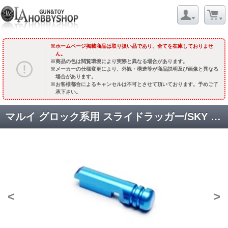
ホームページ掲載商品は取り扱い品であり、全てを在庫しておりませ
ん。
商品の色は閲覧環境により実際と異なる場合があります。
メーカーの仕様変更により、外観・構造等が商品説明及び画像と異なる
場合があります。
お客様都合によるキャンセルは不可とさせて頂いております。予めご了
承下さい。
マルイ グロック系用 スライドラッガー/SKY BLUE(限定) [取寄:納期長]
<
>