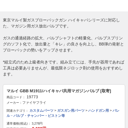
東京マルイ製ガスブローバックガン ハイキャパシリーズに対応し
た、マガジン用ガス放出バルブです。
ガスの通過経路の拡大、バルブシャフトの軽量化、バルブスプリン
グのソフト化で、放出量と「キレ」の良さを向上し、BB弾の発射と
ブローバックの勢いをアップさせます。
*組立式のため上級者向きです。組み立てには、手先が器用であれば
工具は必要ありませんが、最低限ネジロック剤の使用をおすすめし
ます。
マルイ GBB M1911/ハイキャパ共用マガジンバルブ [取寄]
19773
商品コード：
ファイヤフライ
メーカー：
カスタムパーツ
>
ガスガン用パーツ
>
ハンドガン用
>
バレ
関連カテゴリ：
ル・バルブ・チャンバー・ピストン等
通常価格(税込)：
3,278円