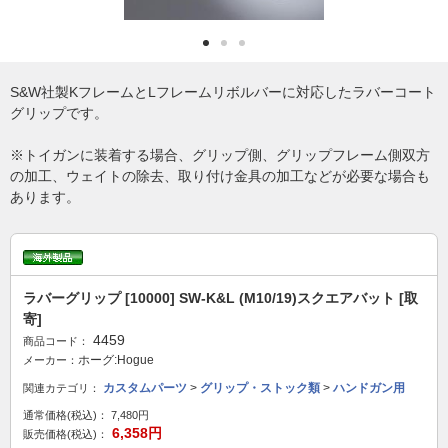
S&W社製KフレームとLフレームリボルバーに対応したラバーコート
グリップです。
※トイガンに装着する場合、グリップ側、グリップフレーム側双方
の加工、ウェイトの除去、取り付け金具の加工などが必要な場合も
あります。
ラバーグリップ [10000] SW-K&L (M10/19)スクエアバット [取
寄]
4459
商品コード：
ホーグ:Hogue
メーカー：
カスタムパーツ
>
グリップ・ストック類
>
ハンドガン用
関連カテゴリ：
通常価格(税込)：
7,480円
6,358円
販売価格(税込)：