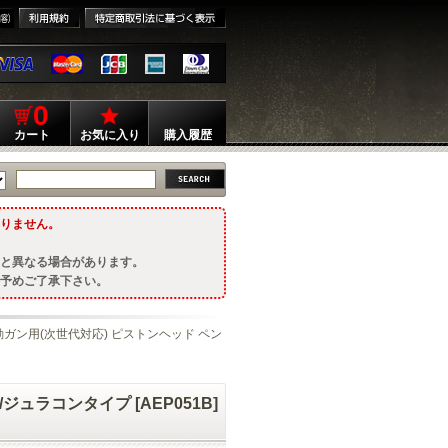
0
カート
お気に入り
購入履歴
りません。
と異なる場合があります。
予めご了承下さい。
動ガン用(次世代対応) ピストンヘッド ペン
ュラコンタイプ [AEP051B]