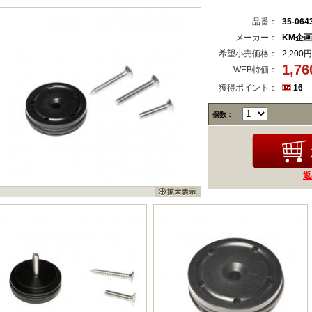
品番：
35-064
メーカー：
KM企画
希望小売価格：
2,200円
1,7
WEB特価：
獲得ポイント：
16
個数：
返