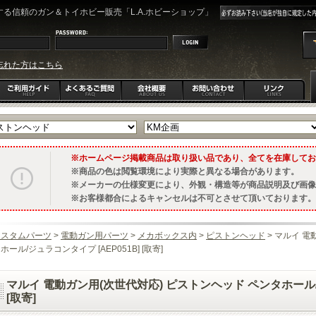
る信頼のガン＆トイホビー販売「L.A.ホビーショップ」
忘れた方はこちら
ホームページ掲載商品は取り扱い品であり、全てを在庫してお
商品の色は閲覧環境により実際と異なる場合があります。
メーカーの仕様変更により、外観・構造等が商品説明及び画像
お客様都合によるキャンセルは不可とさせて頂いております。
カスタムパーツ
>
電動ガン用パーツ
>
メカボックス内
>
ピストンヘッド
> マルイ 電
ホール/ジュラコンタイプ [AEP051B] [取寄]
マルイ 電動ガン用(次世代対応) ピストンヘッド ペンタホール/ジ
[取寄]