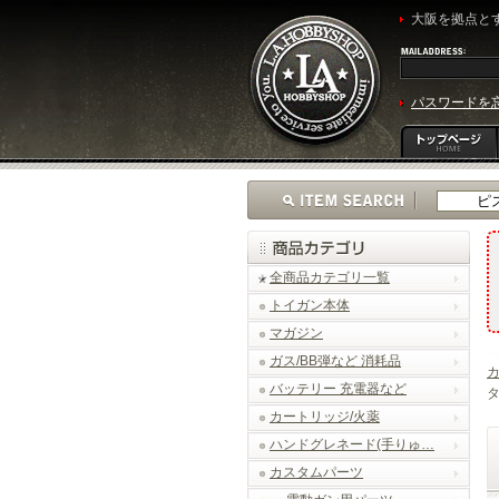
大阪を拠点とす
パスワードを
全商品カテゴリ一覧
トイガン本体
マガジン
ガス/BB弾など 消耗品
バッテリー 充電器など
タ
カートリッジ/火薬
ハンドグレネード(手りゅ…
カスタムパーツ