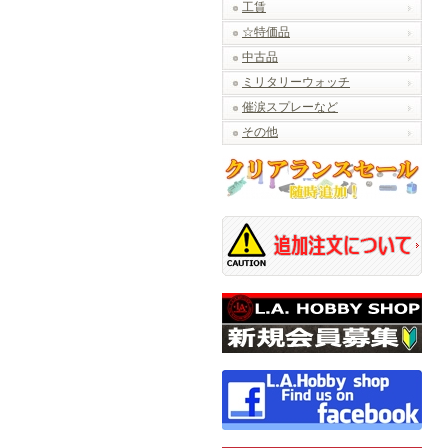
工賃
☆特価品
中古品
ミリタリーウォッチ
催涙スプレーなど
その他