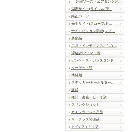
外部ソース・エアタンク関…
固定サイト(ライフル用/…
純正パーツ
光学サイト(スコープ/ド…
ナイトビジョン関連(レプ…
装備品
工具・メンテナンス用品な…
弾速計/タイマー等
ガンケース・ガンスタンド
ターゲット類
塗料類
ステッカー/キーホルダー…
雑貨
雑誌・書籍・ビデオ類
スリングショット
カモフラージュ用品
サープラス関連品
トイ / フィギュア