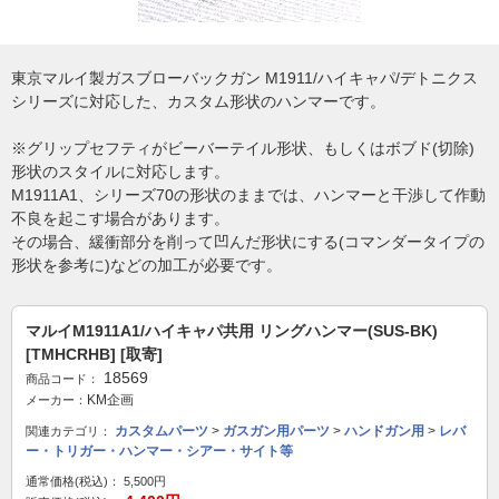
東京マルイ製ガスブローバックガン M1911/ハイキャパ/デトニクス
シリーズに対応した、カスタム形状のハンマーです。
※グリップセフティがビーバーテイル形状、もしくはボブド(切除)
形状のスタイルに対応します。
M1911A1、シリーズ70の形状のままでは、ハンマーと干渉して作動
不良を起こす場合があります。
その場合、緩衝部分を削って凹んだ形状にする(コマンダータイプの
形状を参考に)などの加工が必要です。
マルイM1911A1/ハイキャパ共用 リングハンマー(SUS-BK)
[TMHCRHB] [取寄]
18569
商品コード：
KM企画
メーカー：
カスタムパーツ
>
ガスガン用パーツ
>
ハンドガン用
>
レバ
関連カテゴリ：
ー・トリガー・ハンマー・シアー・サイト等
通常価格(税込)：
5,500円