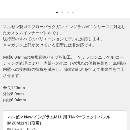
マルゼン製ガスブローバックガン イングラムM11シリーズに対応し
たカスタムインナーバレルです。
現行型のすべてのバリエーションモデルに対応します。
※マガジン上部が欠けている旧型には非対応です。
内径6.04mmの精密真鍮パイプを加工、TN(テフロンニッケル)コー
ティング処理により、内部へのホコリや汚れの付着を防ぎ、BB弾の
内壁への接触時の抵抗を減らし、弾道の乱れを抑えて集弾性を向上
させます。
全長120mm
外径8.0mm
内径6.04mm
マルゼン New イングラムM11 用 TNパーフェクトバレル
[MZ0M11N] [取寄]
6575
商品コード：