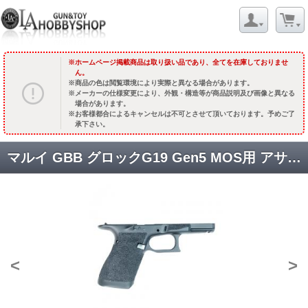
ホームページ掲載商品は取り扱い品であり、全てを在庫しておりませ
ん。
商品の色は閲覧環境により実際と異なる場合があります。
メーカーの仕様変更により、外観・構造等が商品説明及び画像と異なる
場合があります。
お客様都合によるキャンセルは不可とさせて頂いております。予めご了
承下さい。
マルイ GBB グロックG19 Gen5 MOS用 アサルトフレーム [品切中.再入荷時期未定]
<
>