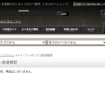
る信頼のガン＆トイホビー販売「L.A.ホビーショップ」
忘れた方はこちら
トップページ
>
トイ / フィギュア | 鉄道模型
鉄道模型
現在、商品はございません。