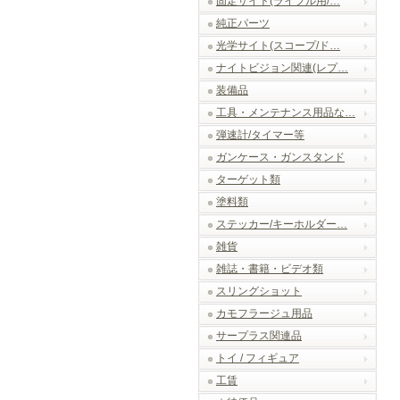
固定サイト(ライフル用/…
純正パーツ
光学サイト(スコープ/ド…
ナイトビジョン関連(レプ…
装備品
工具・メンテナンス用品な…
弾速計/タイマー等
ガンケース・ガンスタンド
ターゲット類
塗料類
ステッカー/キーホルダー…
雑貨
雑誌・書籍・ビデオ類
スリングショット
カモフラージュ用品
サープラス関連品
トイ / フィギュア
工賃