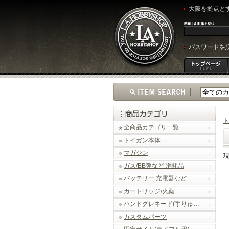
大阪を拠点とす
パスワードを
全商品カテゴリ一覧
トイガン本体
マガジン
ガス/BB弾など 消耗品
バッテリー 充電器など
カートリッジ/火薬
ハンドグレネード(手りゅ…
カスタムパーツ