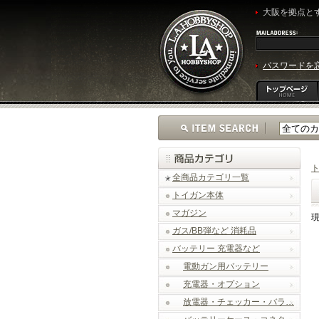
大阪を拠点とす
パスワードを
全商品カテゴリ一覧
トイガン本体
マガジン
ガス/BB弾など 消耗品
バッテリー 充電器など
電動ガン用バッテリー
充電器・オプション
放電器・チェッカー・バラ…