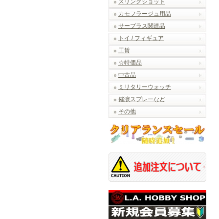
スリングショット
カモフラージュ用品
サープラス関連品
トイ / フィギュア
工賃
☆特価品
中古品
ミリタリーウォッチ
催涙スプレーなど
その他