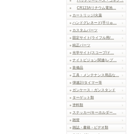
バッテリーケース・コネク…
CR123Aリチウム電池…
カートリッジ/火薬
ハンドグレネード(手りゅ…
カスタムパーツ
固定サイト(ライフル用/…
純正パーツ
光学サイト(スコープ/ド…
ナイトビジョン関連(レプ…
装備品
工具・メンテナンス用品な…
弾速計/タイマー等
ガンケース・ガンスタンド
ターゲット類
塗料類
ステッカー/キーホルダー…
雑貨
雑誌・書籍・ビデオ類