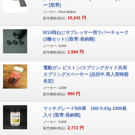
ー [取寄]
メーカー:
Para Bellum
10,241
円
販売価格(税込):
M14両ねじサプレッサー用ラバーチョーク
(3種セット) [取寄:長納期]
メーカー:
GAW
1,584
円
販売価格(税込):
電動ガン ピストン/スプリングガイド共用
スプリングスペーサー [品切中.再入荷時期
未定]
メーカー:
GAW
990
円
販売価格(税込):
マッチグレードBB弾 100/ 0.43g 1000発
入り [取寄:長納期]
メーカー:
GAW
2,772
円
販売価格(税込):