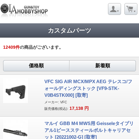
カスタムパーツ
12409
件
の商品がございます。
価格順
新着順
VFC SIG AIR MCX/MPX AEG テレスコ/フ
ォールディングストック [VF9-STK-
V0B4STK000] [取寄]
メーカー:
VFC
17,138
円
販売価格(税込):
マルイ GBB M4 MWS用 Geisseleタイプリ
アル1ピーススティールボルトキャリアセ
ット [20221002-G] [取寄]