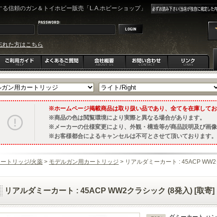
る信頼のガン＆トイホビー販売「L.A.ホビーショップ」
忘れた方はこちら
ホームページ掲載商品は取り扱い品であり、全てを在庫してお
商品の色は閲覧環境により実際と異なる場合があります。
メーカーの仕様変更により、外観・構造等が商品説明及び画像
お客様都合によるキャンセルは不可とさせて頂いております。
ートリッジ/火薬
>
モデルガン用カートリッジ
> リアルダミーカート : 45ACP WW2
リアルダミーカート : 45ACP WW2クラシック (8発入) [取寄]