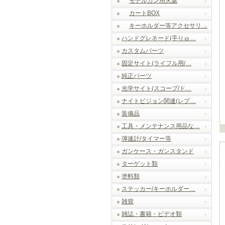
モデルガン用火薬
カートBOX
キーホルダー等アクセサリ…
ハンドグレネード(手りゅ…
カスタムパーツ
固定サイト(ライフル用/…
純正パーツ
光学サイト(スコープ/ド…
ナイトビジョン関連(レプ…
装備品
工具・メンテナンス用品な…
弾速計/タイマー等
ガンケース・ガンスタンド
ターゲット類
塗料類
ステッカー/キーホルダー…
雑貨
雑誌・書籍・ビデオ類