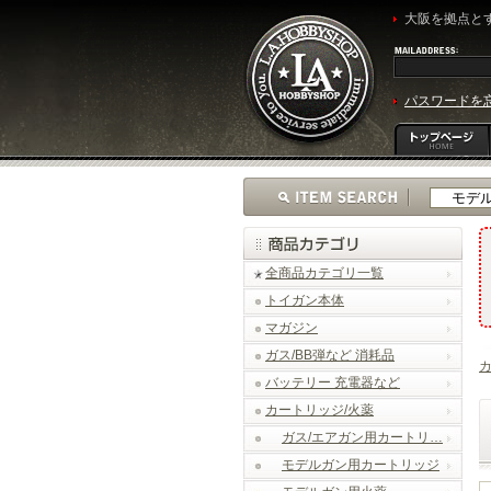
大阪を拠点とす
パスワードを
全商品カテゴリ一覧
トイガン本体
マガジン
ガス/BB弾など 消耗品
カ
バッテリー 充電器など
カートリッジ/火薬
ガス/エアガン用カートリ…
モデルガン用カートリッジ