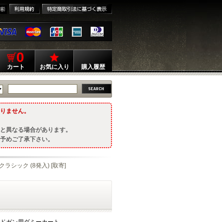
0
カート
お気に入り
購入履歴
りません。
と異なる場合があります。
予めご了承下さい。
クラシック (8発入) [取寄]