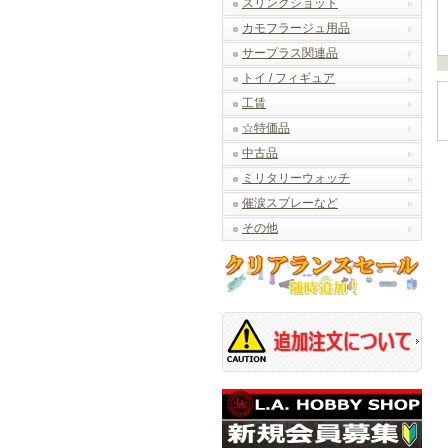
スリングショット
カモフラージュ用品
サープラス関連品
トイ / フィギュア
工賃
☆特価品
中古品
ミリタリーウォッチ
催涙スプレーなど
その他