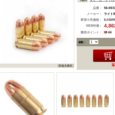
ダミーカート
ハン
品番：
56-003
メーカー：
ライト/R
希望小売価格：
5,720円
4,8
WEB特価：
獲得ポイント：
44
個数：
返