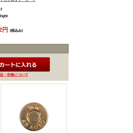
ドガン用ダミーカート
1f
ight
62円
(税込み)
品・交換について