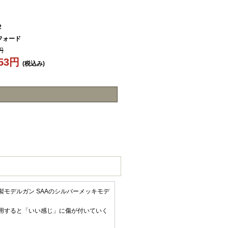
2
フォード
円
253円
(税込み)
モデルガン SAAのシルバーメッキモデ
用すると「いい感じ」に傷が付いていく