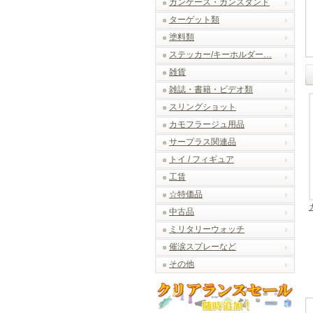
ガンケース・ガンスタンド
ターゲット類
塗料類
ステッカー/キーホルダー…
雑貨
雑誌・書籍・ビデオ類
スリングショット
カモフラージュ用品
サープラス関連品
トイ / フィギュア
工賃
☆特価品
中古品
ミリタリーウォッチ
催涙スプレーなど
その他