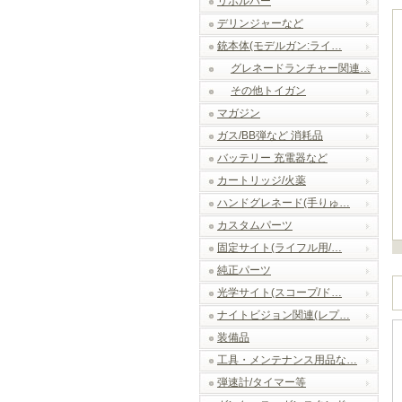
リボルバー
デリンジャーなど
銃本体(モデルガン:ライ…
グレネードランチャー関連…
その他トイガン
マガジン
ガス/BB弾など 消耗品
バッテリー 充電器など
カートリッジ/火薬
ハンドグレネード(手りゅ…
カスタムパーツ
固定サイト(ライフル用/…
純正パーツ
光学サイト(スコープ/ド…
ナイトビジョン関連(レプ…
装備品
工具・メンテナンス用品な…
弾速計/タイマー等