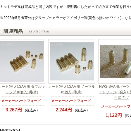
キットモデルは完成品と同じ内容ですが、説明書にしたがって組み立て作業を行う
※2023年5月出荷分はグリップのカラーがアイボリー調(黄色っぽいホワイト)にな
カート(発火):SAA 用 ダブルキ
カート(発火):SAA 用 ノーマル
HWS-SAA用パーツ
ャップ (6個入) [取寄]
(6個入) [取寄]
ートリッジ(3発入) 
生産待ち]
メーカー:ハートフォード
メーカー:ハートフォード
メーカー:ハートフ
3,267円
2,244円
(税込み)
(税込み)
1,122円
(税
[モデルガン]