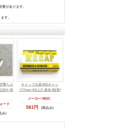
必要があります。
ります。
:空撃ちカ
キャップ火薬:MGキャッ
[品切中.再
プ/7mm (50入2) 黄色 [取寄]
メーカー:MGC
ォード
561円
(税込み)
込み)