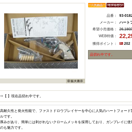
品番：
93-018
メーカー：
ハート
希望小売価格：
26,180
22,
WEB特価：
獲得ポイント：
202
品切れ中です。
⇒【 】現在品切れ中です。
高耐久性と発火性能で、ファストドロウプレイヤーを中心に人気のハートフォード製
ルです。
厚みがあり、簡単には剥がれないクロームメッキを採用しており、ガンプレイに使
のも魅力です。