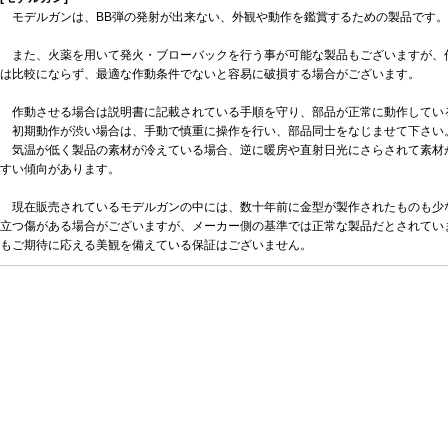
モデルガンは、BB弾の発射が出来ない、外観や動作を鑑賞するための製品です。
また、火薬を用いて発火・ブローバックを行う事が可能な製品もございますが、
は比較にならず、最適な作動条件でないと容易に破損する場合がございます。
作動させる場合は説明書に記載されている手順を守り、部品が正常に動作してい
初期動作が渋い場合は、手動で慎重に操作を行い、部品同士をなじませて下さい
気温が低く製品の素材が冷えている場合、逆に暖房や直射日光にさらされて素材
すい傾向があります。
現在販売されているモデルガンの中には、数十年前に金型が製作されたものも少
立つ傷がある場合がございますが、メーカー側の基準では正常な製品だとされてい
もご期待に応える美観を備えている保証はございません。