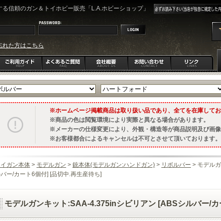
る信頼のガン＆トイホビー販売「L.A.ホビーショップ」
忘れた方はこちら
ホームページ掲載商品は取り扱い品であり、全てを在庫してお
商品の色は閲覧環境により実際と異なる場合があります。
メーカーの仕様変更により、外観・構造等が商品説明及び画像
お客様都合によるキャンセルは不可とさせて頂いております。
トイガン本体
>
モデルガン
>
銃本体(モデルガン:ハンドガン)
>
リボルバー
> モデルガン
バー/カート6個付] [品切中.再生産待ち]
モデルガンキット:SAA-4.375inシビリアン [ABSシルバー/