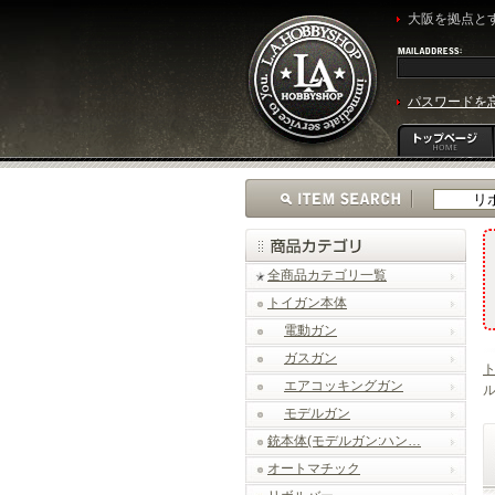
大阪を拠点とす
パスワードを
全商品カテゴリ一覧
トイガン本体
電動ガン
ガスガン
エアコッキングガン
ル
モデルガン
銃本体(モデルガン:ハン…
オートマチック