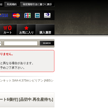
0
カート
お気に入り
購入履歴
りません。
と異なる場合があります。
予めご了承下さい。
キット:SAA-4.375inシビリアン [ABSシ
カート6個付] [品切中.再生産待ち]