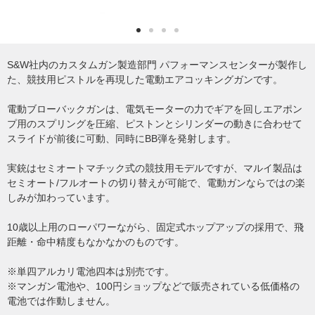
S&W社内のカスタムガン製造部門 パフォーマンスセンターが製作し
た、競技用ピストルを再現した電動エアコッキングガンです。
電動ブローバックガンは、電気モーターの力でギアを回しエアポン
プ用のスプリングを圧縮、ピストンとシリンダーの動きに合わせて
スライドが前後に可動、同時にBB弾を発射します。
実銃はセミオートマチック式の競技用モデルですが、マルイ製品は
セミオート/フルオートの切り替えが可能で、電動ガンならではの楽
しみが加わっています。
10歳以上用のローパワーながら、固定式ホップアップの採用で、飛
距離・命中精度もなかなかのものです。
※単四アルカリ電池四本は別売です。
※マンガン電池や、100円ショップなどで販売されている低価格の
電池では作動しません。