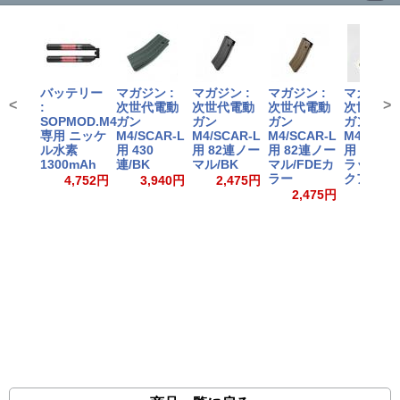
バッテリー
マガジン :
マガジン :
マガジン :
マガジン 
<
>
:
次世代電動
次世代電動
次世代電動
次世代電
SOPMOD.M4
ガン
ガン
ガン
ガン
専用 ニッケ
M4/SCAR-L
M4/SCAR-L
M4/SCAR-L
M4/SCAR
ル水素
用 430
用 82連ノー
用 82連ノー
用 430連
1300mAh
連/BK
マル/BK
マル/FDEカ
ラットダ
ラー
クアース
4,752円
3,940円
2,475円
2,475円
3,94