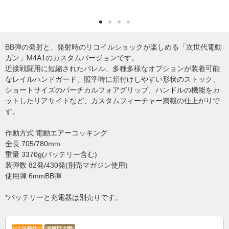
BB弾の発射と、発射時のリコイルショックが楽しめる「次世代電動
ガン」M4A1のカスタムパージョンです。
近接戦闘用に短縮されたバレル、多種多様なオプションが装着可能
なレイルハンドガード、照準時に頬付けしやすい形状のストック、
ショートサイズのバーチカルフォアグリップ、ハンドルの機能をカ
ットしたリアサイトなど、カスタムフィーチャー満載の仕上がりで
す。
作動方式 電動エアーコッキング
全長 705/780mm
重量 3370g(バッテリー含む)
装弾数 82発/430発(別売マガジン使用)
使用弾 6mmBB弾
*バッテリーと充電器は別売りです。