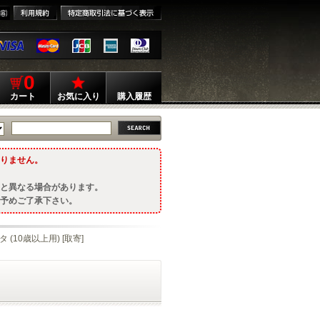
0
カート
お気に入り
購入履歴
りません。
と異なる場合があります。
予めご了承下さい。
(10歳以上用) [取寄]