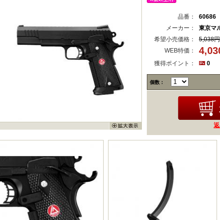
品番：
60686
メーカー：
東京マ
希望小売価格：
5,038円
4,0
WEB特価：
獲得ポイント：
0
個数：
返