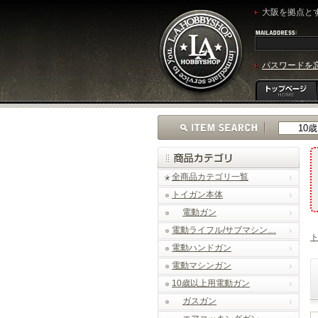
大阪を拠点とす
パスワードを
全商品カテゴリ一覧
トイガン本体
電動ガン
電動ライフル/サブマシン…
電動ハンドガン
電動マシンガン
10歳以上用電動ガン
ガスガン