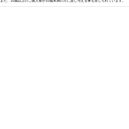
また、10歳以上のご購入者が10歳未満の方に貸し与える事も禁じられています。