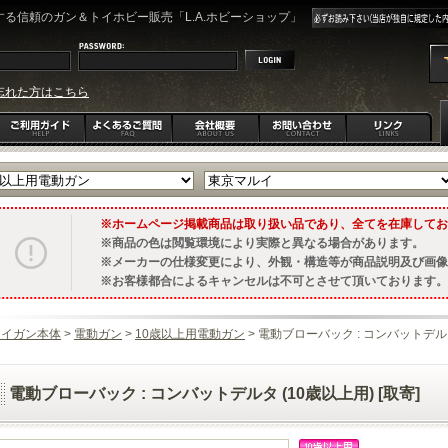
る信頼のガン＆トイホビー販売「L.A.ホビーショップ」
忘れた方はこちら
ホームページ掲載商品は取り扱い品であり、全てを在庫してお
商品の色は閲覧環境により実際と異なる場合があります。
メーカーの仕様変更により、外観・構造等が商品説明及び画像
お客様都合によるキャンセルは不可とさせて頂いております。
トイガン本体
>
電動ガン
>
10歳以上用電動ガン
> 電動ブローバック : コンバットデルタ 
電動ブローバック : コンバットデルタ (10歳以上用) [取寄]