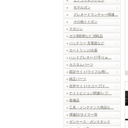
エアコッキングガン
モデルガン
グレネードランチャー関連…
その他トイガン
マガジン
ガス/BB弾など 消耗品
バッテリー 充電器など
カートリッジ/火薬
ハンドグレネード(手りゅ…
カスタムパーツ
固定サイト(ライフル用/…
純正パーツ
光学サイト(スコープ/ド…
ナイトビジョン関連(レプ…
装備品
工具・メンテナンス用品な…
弾速計/タイマー等
ガンケース・ガンスタンド