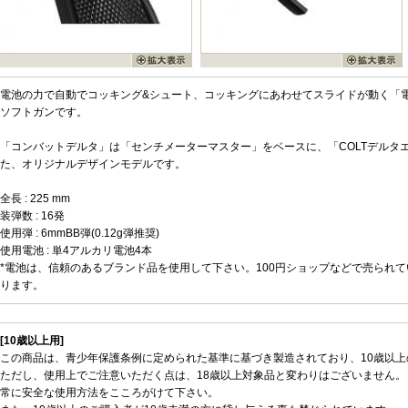
電池の力で自動でコッキング&シュート、コッキングにあわせてスライドが動く「電
ソフトガンです。
「コンバットデルタ」は「センチメーターマスター」をベースに、「COLTデルタ
た、オリジナルデザインモデルです。
全長 : 225 mm
装弾数 : 16発
使用弾 : 6mmBB弾(0.12g弾推奨)
使用電池 : 単4アルカリ電池4本
*電池は、信頼のあるブランド品を使用して下さい。100円ショップなどで売られ
ります。
[10歳以上用]
この商品は、青少年保護条例に定められた基準に基づき製造されており、10歳以
ただし、使用上でご注意いただく点は、18歳以上対象品と変わりはございません。
常に安全な使用方法をこころがけて下さい。