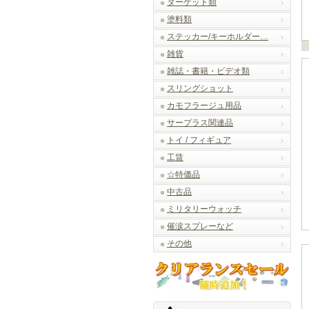
ターゲット類
塗料類
ステッカー/キーホルダー…
雑貨
雑誌・書籍・ビデオ類
スリングショット
カモフラージュ用品
サープラス関連品
トイ / フィギュア
工賃
☆特価品
中古品
ミリタリーウォッチ
催涙スプレーなど
その他