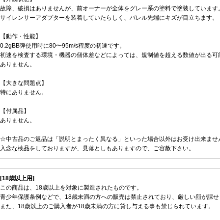
故障、破損はありませんが、前オーナーが全体をグレー系の塗料で塗装しています
サイレンサーアダプターを装着していたらしく、バレル先端にキズが目立ちます。
【動作・性能】
0.2gBB弾使用時に80〜95m/s程度の初速です。
初速を検査する環境・機器の個体差などによっては、規制値を超える数値が出る可
ありません。
【大きな問題点】
特にありません。
【付属品】
ありません。
☆中古品のご返品は「説明とまったく異なる」といった場合以外はお受け出来ませ
入念な検品をしておりますが、見落としもありますので、ご容赦下さい。
[18歳以上用]
この商品は、18歳以上を対象に製造されたものです。
青少年保護条例などで、18歳未満の方への販売は禁止されており、厳しい罰が課せ
また、18歳以上のご購入者が18歳未満の方に貸し与える事も禁じられています。