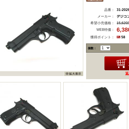
品番：
31-202
メーカー：
デジコ
希望小売価格：
15,620
6,3
WEB特価：
獲得ポイント：
58
個数：
返