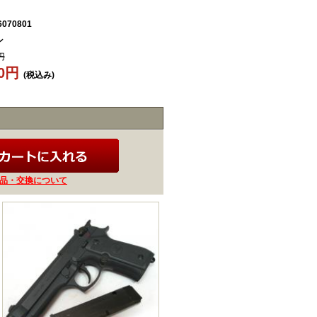
6070801
ン
円
80円
(税込み)
品・交換について