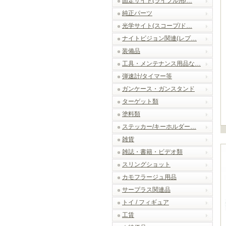
固定サイト(ライフル用/…
純正パーツ
光学サイト(スコープ/ド…
ナイトビジョン関連(レプ…
装備品
工具・メンテナンス用品な…
弾速計/タイマー等
ガンケース・ガンスタンド
ターゲット類
塗料類
ステッカー/キーホルダー…
雑貨
雑誌・書籍・ビデオ類
スリングショット
カモフラージュ用品
サープラス関連品
トイ / フィギュア
工賃