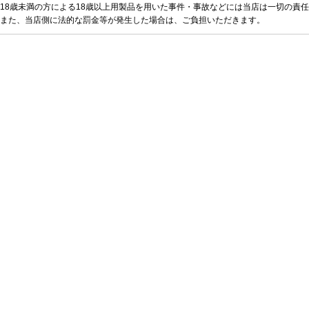
18歳未満の方による18歳以上用製品を用いた事件・事故などには当店は一切の責
また、当店側に法的な罰金等が発生した場合は、ご負担いただきます。