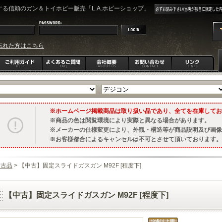
る信頼のガン＆トイホビー販売「L.A.ホビーショップ」
忘れた方はこちら
ホームページ掲載商品は取り扱い品であり、全てを在庫してお
商品の色は閲覧環境により実際と異なる場合があります。
メーカーの仕様変更により、外観・構造等が商品説明及び画像
お客様都合によるキャンセルは不可とさせて頂いております。
中古品
> 【中古】固定スライドガスガン M92F [程度下]
【中古】固定スライドガスガン M92F [程度下]