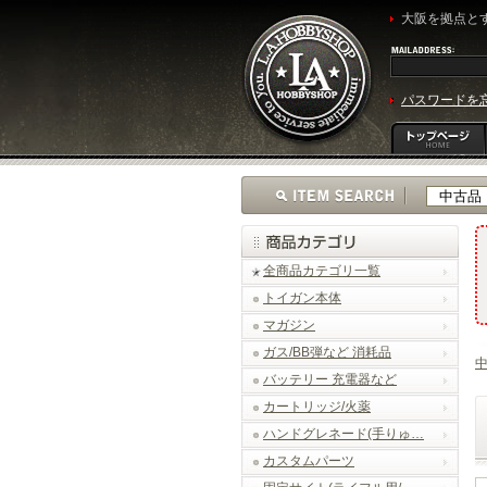
大阪を拠点とす
パスワードを
全商品カテゴリ一覧
トイガン本体
マガジン
ガス/BB弾など 消耗品
バッテリー 充電器など
カートリッジ/火薬
ハンドグレネード(手りゅ…
カスタムパーツ