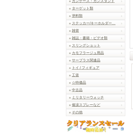
ガンケース・ガンスタンド
ターゲット類
塗料類
ステッカー/キーホルダー…
雑貨
雑誌・書籍・ビデオ類
スリングショット
カモフラージュ用品
サープラス関連品
トイ / フィギュア
工賃
☆特価品
中古品
ミリタリーウォッチ
催涙スプレーなど
その他