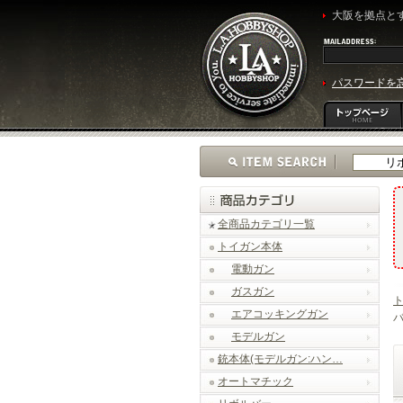
大阪を拠点とす
パスワードを
全商品カテゴリ一覧
トイガン本体
電動ガン
ガスガン
エアコッキングガン
バ
モデルガン
銃本体(モデルガン:ハン…
オートマチック