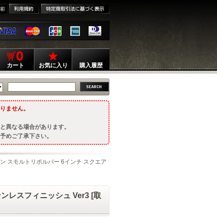
0
カート
お気に入り
購入履歴
りません。
と異なる場合があります。
予めご了承下さい。
ガン スモルトリボルバー 6インチ スクエア
レスフィニッシュ Ver3 [取