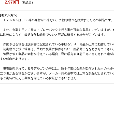
2,970円
(税込み)
[モデルガン]
モデルガンは、BB弾の発射が出来ない、外観や動作を鑑賞するための製品です。
また、火薬を用いて発火・ブローバックを行う事が可能な製品もございますが、
は比較にならず、最適な作動条件でないと容易に破損する場合がございます。
作動させる場合は説明書に記載されている手順を守り、部品が正常に動作してい
初期動作が渋い場合は、手動で慎重に操作を行い、部品同士をなじませて下さい
気温が低く製品の素材が冷えている場合、逆に暖房や直射日光にさらされて素材
すい傾向があります。
現在販売されているモデルガンの中には、数十年前に金型が製作されたものも少
立つ傷がある場合がございますが、メーカー側の基準では正常な製品だとされてい
もご期待に応える美観を備えている保証はございません。