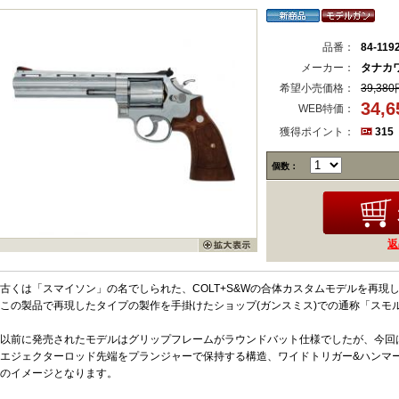
品番：
84-119
メーカー：
タナカ
希望小売価格：
39,380
34,
WEB特価：
獲得ポイント：
315
個数：
返
古くは「スマイソン」の名でしられた、COLT+S&Wの合体カスタムモデルを再現
この製品で再現したタイプの製作を手掛けたショップ(ガンスミス)での通称「スモ
以前に発売されたモデルはグリップフレームがラウンドバット仕様でしたが、今回
エジェクターロッド先端をプランジャーで保持する構造、ワイドトリガー&ハンマ
のイメージとなります。