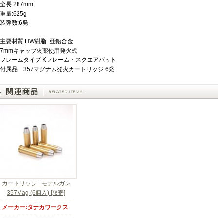
全長:287mm
重量:625g
装弾数:6発
主要材質 HW樹脂+亜鉛合金
7mmキャップ火薬使用発火式
フレームタイプ Kフレーム・スクエアバット
付属品 357マグナム発火カートリッジ 6発
カートリッジ : モデルガン
357Mag (6個入) [取寄]
メーカー:タナカワークス