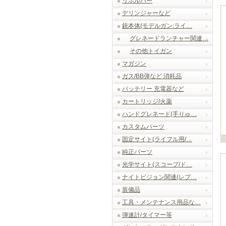
リボルバー
デリンジャーなど
銃本体(モデルガン:ライ…
グレネードランチャー関連…
その他トイガン
マガジン
ガス/BB弾など 消耗品
バッテリー 充電器など
カートリッジ/火薬
ハンドグレネード(手りゅ…
カスタムパーツ
固定サイト(ライフル用/…
純正パーツ
光学サイト(スコープ/ド…
ナイトビジョン関連(レプ…
装備品
工具・メンテナンス用品な…
弾速計/タイマー等