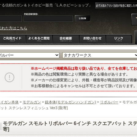
る信頼のガン＆トイホビー販売「L.A.ホビーショップ」
忘れた方はこちら
ホームページ掲載商品は取り扱い品であり、全てを在庫してお
商品の色は閲覧環境により実際と異なる場合があります。
メーカーの仕様変更により、外観・構造等が商品説明及び画像
お客様都合によるキャンセルは不可とさせて頂いております。
トイガン本体
>
モデルガン
>
銃本体(モデルガン:ハンドガン)
>
リボルバー
> モデル
ット ステンレスフィニッシュ Ver3 [取寄]
モデルガン スモルトリボルバー 6インチ スクエアバット ステン
寄]