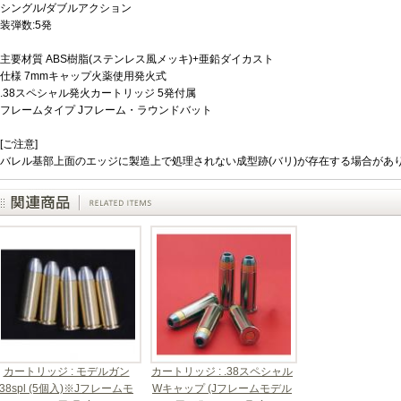
シングル/ダブルアクション
装弾数:5発
主要材質 ABS樹脂(ステンレス風メッキ)+亜鉛ダイカスト
仕様 7mmキャップ火薬使用発火式
.38スペシャル発火カートリッジ 5発付属
フレームタイプ Jフレーム・ラウンドバット
[ご注意]
バレル基部上面のエッジに製造上で処理されない成型跡(バリ)が存在する場合があ
カートリッジ : モデルガン
カートリッジ : .38スペシャル
38spl (5個入)※Jフレームモ
Wキャップ (Jフレームモデル