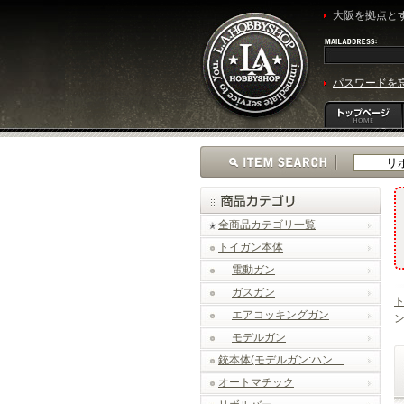
大阪を拠点とす
パスワードを
全商品カテゴリ一覧
トイガン本体
電動ガン
ガスガン
エアコッキングガン
ン
モデルガン
銃本体(モデルガン:ハン…
オートマチック