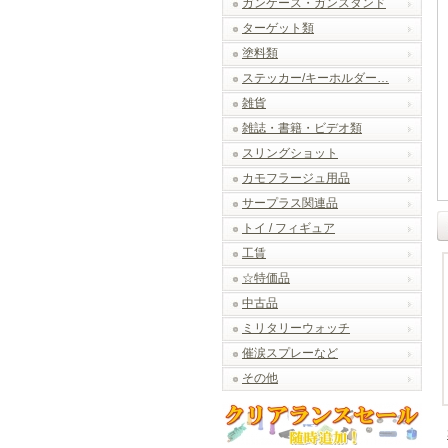
ガンケース・ガンスタンド
ターゲット類
塗料類
ステッカー/キーホルダー…
雑貨
雑誌・書籍・ビデオ類
スリングショット
カモフラージュ用品
サープラス関連品
トイ / フィギュア
工賃
☆特価品
中古品
ミリタリーウォッチ
催涙スプレーなど
その他