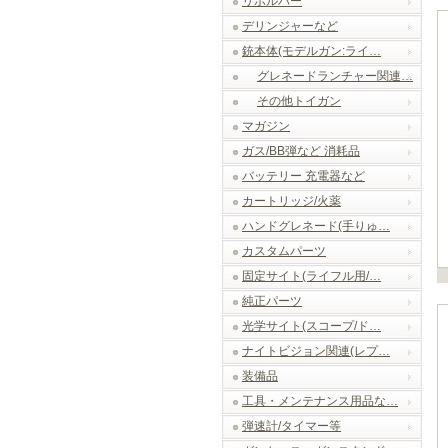
リボルバー
デリンジャーなど
銃本体(モデルガン:ライ…
グレネードランチャー関連…
その他トイガン
マガジン
ガス/BB弾など 消耗品
バッテリー 充電器など
カートリッジ/火薬
ハンドグレネード(手りゅ…
カスタムパーツ
固定サイト(ライフル用/…
純正パーツ
光学サイト(スコープ/ド…
ナイトビジョン関連(レプ…
装備品
工具・メンテナンス用品な…
弾速計/タイマー等