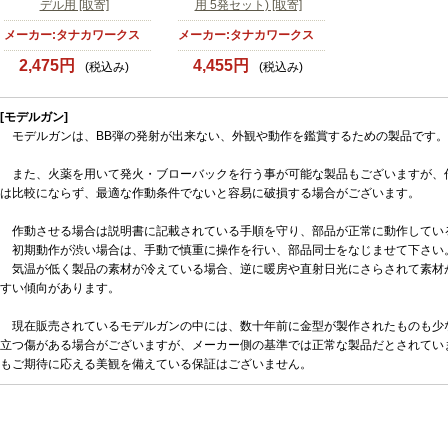
デル用 [取寄]
用 5発セット) [取寄]
メーカー:タナカワークス
メーカー:タナカワークス
2,475円
4,455円
(税込み)
(税込み)
[モデルガン]
モデルガンは、BB弾の発射が出来ない、外観や動作を鑑賞するための製品です。
また、火薬を用いて発火・ブローバックを行う事が可能な製品もございますが、
は比較にならず、最適な作動条件でないと容易に破損する場合がございます。
作動させる場合は説明書に記載されている手順を守り、部品が正常に動作してい
初期動作が渋い場合は、手動で慎重に操作を行い、部品同士をなじませて下さい
気温が低く製品の素材が冷えている場合、逆に暖房や直射日光にさらされて素材
すい傾向があります。
現在販売されているモデルガンの中には、数十年前に金型が製作されたものも少
立つ傷がある場合がございますが、メーカー側の基準では正常な製品だとされてい
もご期待に応える美観を備えている保証はございません。