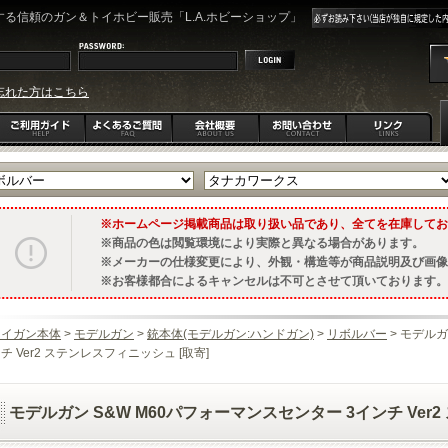
る信頼のガン＆トイホビー販売「L.A.ホビーショップ」
忘れた方はこちら
ホームページ掲載商品は取り扱い品であり、全てを在庫してお
商品の色は閲覧環境により実際と異なる場合があります。
メーカーの仕様変更により、外観・構造等が商品説明及び画像
お客様都合によるキャンセルは不可とさせて頂いております。
トイガン本体
>
モデルガン
>
銃本体(モデルガン:ハンドガン)
>
リボルバー
> モデルガ
チ Ver2 ステンレスフィニッシュ [取寄]
モデルガン S&W M60パフォーマンスセンター 3インチ Ver2