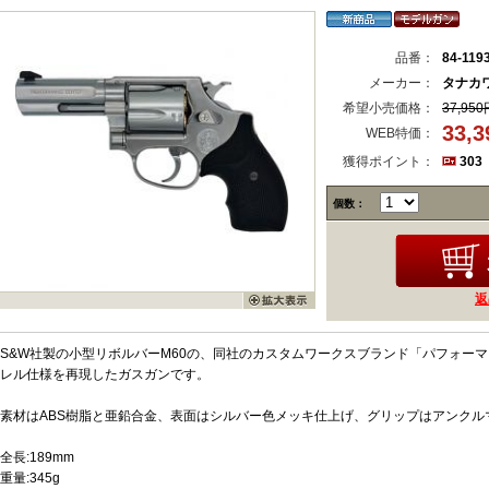
品番：
84-119
メーカー：
タナカ
希望小売価格：
37,950
33,
WEB特価：
獲得ポイント：
303
個数：
返
S&W社製の小型リボルバーM60の、同社のカスタムワークスブランド「パフォー
レル仕様を再現したガスガンです。
素材はABS樹脂と亜鉛合金、表面はシルバー色メッキ仕上げ、グリップはアンクル
全長:189mm
重量:345g