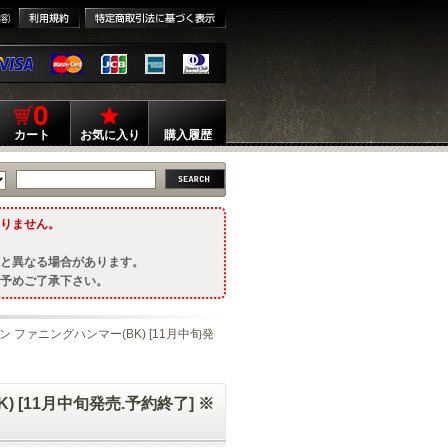
0
カート
お気に入り
購入履歴
りません。
と異なる場合があります。
予めご了承下さい。
ン ファニングハンマー(BK) [11月中旬発
 [11月中旬発売.予約終了] ※