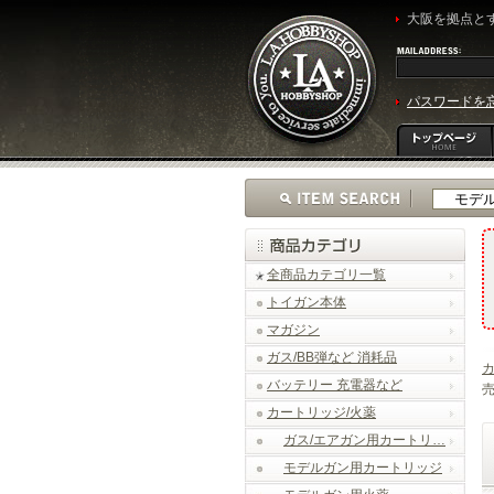
大阪を拠点とす
パスワードを
全商品カテゴリ一覧
トイガン本体
マガジン
ガス/BB弾など 消耗品
カ
バッテリー 充電器など
売
カートリッジ/火薬
ガス/エアガン用カートリ…
モデルガン用カートリッジ