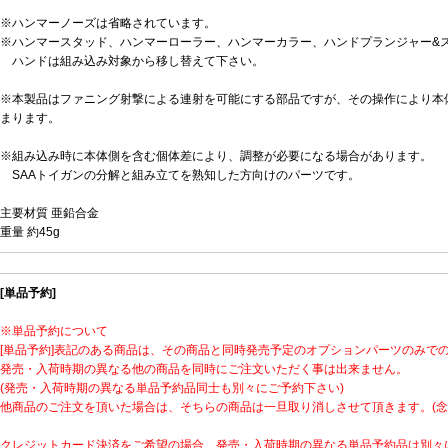
※ハンマーノーズは省略されています。
※ハンマースタッド、ハンマーローラー、ハンマーカラー、ハンドプランジャー&
ハンドは組み込み対象から移し替えて下さい。
※本製品はファニング射撃による連射を可能にする部品ですが、その操作により本
まります。
※組み込み時に本体側を含む個体差により、調整が必要になる場合があります。
SAAトイガンの分解と組み立てを熟知した方向けのパーツです。
主要材質 亜鉛合金
重量 約45g
[単品予約]
※単品予約について
[単品予約]表記のある商品は、その商品と同時発売予定のオプションパーツのみで
発売・入荷時期の異なる他の商品を同時にご注文いただく事は出来ません。
(発売・入荷時期の異なる単品予約品同士も別々にご予約下さい)
他商品のご注文を頂いた場合は、そちらの商品は一旦取り消しさせて頂きます。(念
クレジットカード決済をご希望の場合、発売・入荷時期の異なる単品予約品は別々