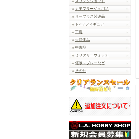
スリングショット
カモフラージュ用品
サープラス関連品
トイ / フィギュア
工賃
☆特価品
中古品
ミリタリーウォッチ
催涙スプレーなど
その他