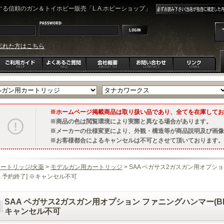
る信頼のガン＆トイホビー販売「L.A.ホビーショップ」
忘れた方はこちら
ホームページ掲載商品は取り扱い品であり、全てを在庫してお
商品の色は閲覧環境により実際と異なる場合があります。
メーカーの仕様変更により、外観・構造等が商品説明及び画像
お客様都合によるキャンセルは不可とさせて頂いております。
ートリッジ/火薬
>
モデルガン用カートリッジ
> SAA ペガサス2ガスガン用オプショ
.予約終了] ※キャンセル不可
SAA ペガサス2ガスガン用オプション ファニングハンマー(BK)
キャンセル不可