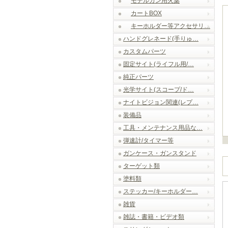
モデルガン用火薬
カートBOX
キーホルダー等アクセサリ…
ハンドグレネード(手りゅ…
カスタムパーツ
固定サイト(ライフル用/…
純正パーツ
光学サイト(スコープ/ド…
ナイトビジョン関連(レプ…
装備品
工具・メンテナンス用品な…
弾速計/タイマー等
ガンケース・ガンスタンド
ターゲット類
塗料類
ステッカー/キーホルダー…
雑貨
雑誌・書籍・ビデオ類