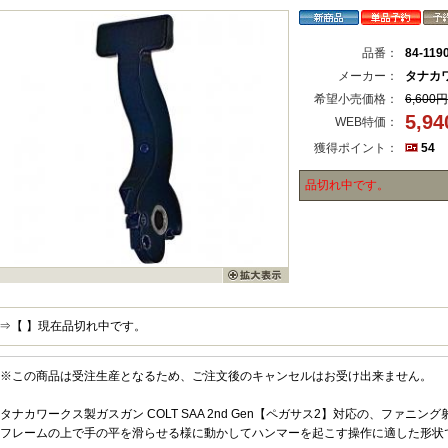
品番：
84-119
メーカー：
タナカ
希望小売価格：
6,600円
5,9
WEB特価：
獲得ポイント：
54
品切れ中です。
⇒【 】現在品切れ中です。
※この商品は受注生産となるため、ご注文後のキャンセルはお受け出来ません。
タナカワークス製ガスガン COLT SAA 2nd Gen【ペガサス2】対応の、ファニ
フレームの上で手の平を滑らせる様に動かしてハンマーを起こす操作に適した形状