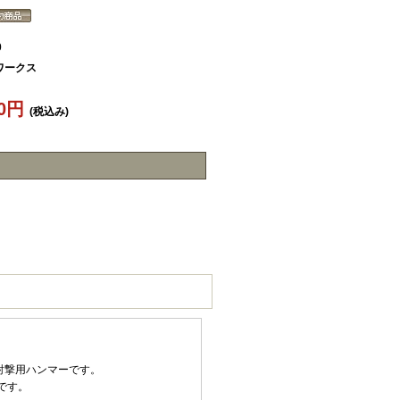
0
ワークス
40円
(税込み)
ング射撃用ハンマーです。
です。