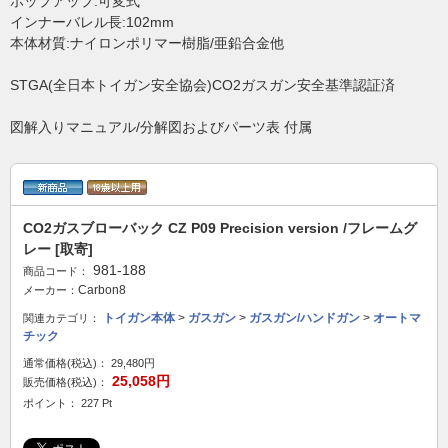
ホップアップ:可変式
インナーバレル長:102mm
本体材質:ナイロンポリマー樹脂/亜鉛合金他
STGA(全日本トイガン安全協会)CO2ガスガン安全基準認証済
図解入りマニュアル/分解図およびパーツ表 付属
CO2ガスブローバック CZ P09 Precision version /フレームグ
レー [取寄]
981-188
商品コード：
Carbon8
メーカー：
トイガン本体
>
ガスガン
>
ガスガン/ハンドガン
>
オートマ
関連カテゴリ：
チック
通常価格(税込)：
29,480円
25,058円
販売価格(税込)：
ポイント： 227 Pt