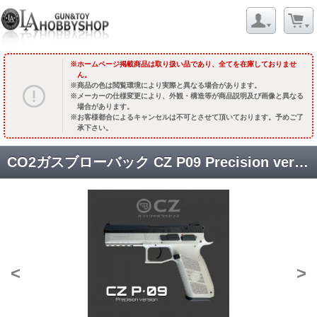
ホームページ掲載商品は取り扱い品であり、全てを在庫しておりませ
ん。
商品の色は閲覧環境により実際と異なる場合があります。
メーカーの仕様変更により、外観・構造等が商品説明及び画像と異なる
場合があります。
お客様都合によるキャンセルは不可とさせて頂いております。予めご了
承下さい。
CO2ガスブローバック CZ P09 Precision version /フレームグレー [取寄]
<
>