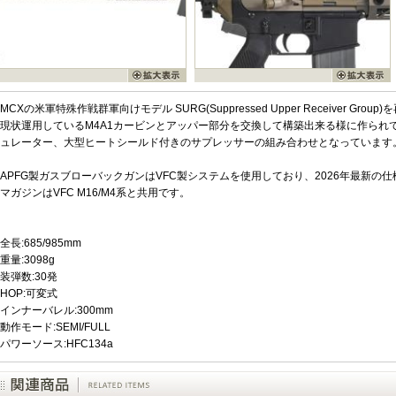
MCXの米軍特殊作戦群軍向けモデル SURG(Suppressed Upper Receiver G
現状運用しているM4A1カービンとアッパー部分を交換して構築出来る様に作られて
ュレーター、大型ヒートシールド付きのサプレッサーの組み合わせとなっています
APFG製ガスブローバックガンはVFC製システムを使用しており、2026年最新の
マガジンはVFC M16/M4系と共用です。
全長:685/985mm
重量:3098g
装弾数:30発
HOP:可変式
インナーバレル:300mm
動作モード:SEMI/FULL
パワーソース:HFC134a