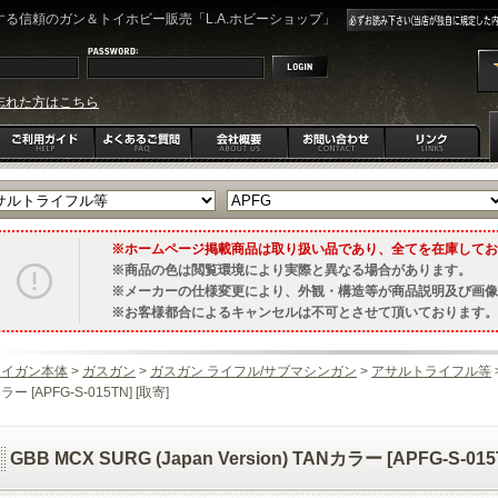
る信頼のガン＆トイホビー販売「L.A.ホビーショップ」
忘れた方はこちら
ホームページ掲載商品は取り扱い品であり、全てを在庫してお
商品の色は閲覧環境により実際と異なる場合があります。
メーカーの仕様変更により、外観・構造等が商品説明及び画像
お客様都合によるキャンセルは不可とさせて頂いております。
トイガン本体
>
ガスガン
>
ガスガン ライフル/サブマシンガン
>
アサルトライフル等
ラー [APFG-S-015TN] [取寄]
GBB MCX SURG (Japan Version) TANカラー [APFG-S-015