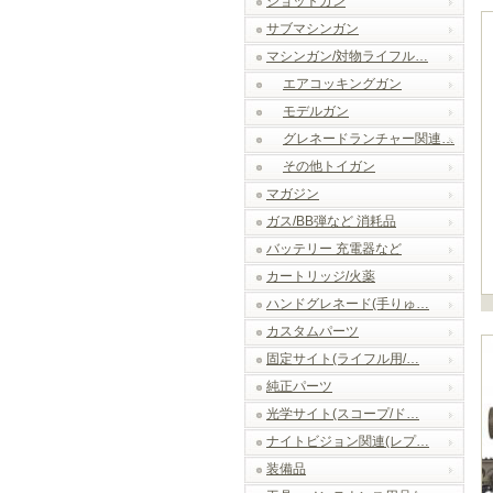
ショットガン
サブマシンガン
マシンガン/対物ライフル…
エアコッキングガン
モデルガン
グレネードランチャー関連…
その他トイガン
マガジン
ガス/BB弾など 消耗品
バッテリー 充電器など
カートリッジ/火薬
ハンドグレネード(手りゅ…
カスタムパーツ
固定サイト(ライフル用/…
純正パーツ
光学サイト(スコープ/ド…
ナイトビジョン関連(レプ…
装備品