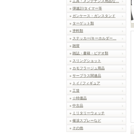
工具・メンテナンス用品な…
弾速計/タイマー等
ガンケース・ガンスタンド
ターゲット類
塗料類
ステッカー/キーホルダー…
雑貨
雑誌・書籍・ビデオ類
スリングショット
カモフラージュ用品
サープラス関連品
トイ / フィギュア
工賃
☆特価品
中古品
ミリタリーウォッチ
催涙スプレーなど
その他