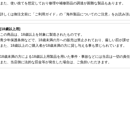
また、使い捨てを想定しており修理や補修部品の調達が困難な製品もあります。
詳しくは御注文前に「ご利用ガイド」の「海外製品についてのご注意」をお読み頂
[18歳以上用]
この商品は、18歳以上を対象に製造されたものです。
青少年保護条例などで、18歳未満の方への販売は禁止されており、厳しい罰が課せ
また、18歳以上のご購入者が18歳未満の方に貸し与える事も禁じられています。
18歳未満の方による18歳以上用製品を用いた事件・事故などには当店は一切の責
また、当店側に法的な罰金等が発生した場合は、ご負担いただきます。