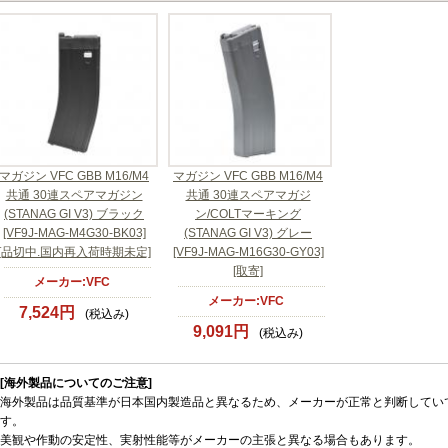
マガジン VFC GBB M16/M4
マガジン VFC GBB M16/M4
共通 30連スペアマガジン
共通 30連スペアマガジ
(STANAG GI V3) ブラック
ン/COLTマーキング
[VF9J-MAG-M4G30-BK03]
(STANAG GI V3) グレー
[品切中.国内再入荷時期未定]
[VF9J-MAG-M16G30-GY03]
[取寄]
メーカー:VFC
メーカー:VFC
7,524円
(税込み)
9,091円
(税込み)
[海外製品についてのご注意]
海外製品は品質基準が日本国内製造品と異なるため、メーカーが正常と判断してい
す。
美観や作動の安定性、実射性能等がメーカーの主張と異なる場合もあります。