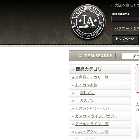
大阪を拠点とす
パスワードを
全商品カテゴリ一覧
トイガン本体
電動ガン
ガスガン
ガスガン/ハンドガン
カ
ガスガン ライフル/サブ…
アサルトライフル等
ボルトアクション等