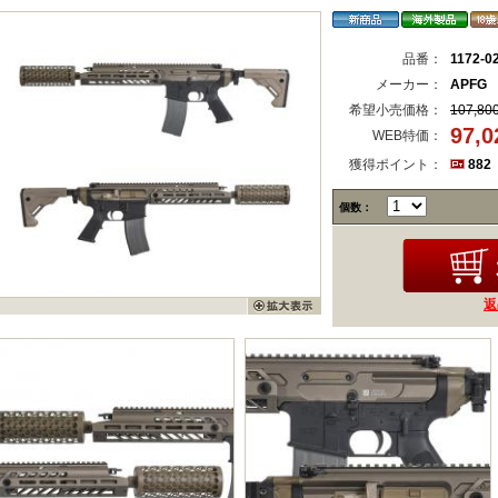
品番：
1172-0
メーカー：
APFG
希望小売価格：
107,80
97,
WEB特価：
獲得ポイント：
882
個数：
返